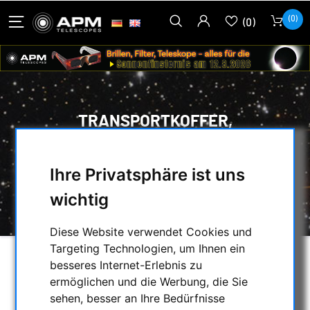
(0)
(0)
TRANSPORTKOFFER,
TRANSPORTTASCHEN:
HOME
/
SECONDHAND & LAGERBESTAND
/
Ihre Privatsphäre ist uns
LAGERLISTE
/
wichtig
TRANSPORTKOFFER, TRANSPORTTASCHEN:
Diese Website verwendet Cookies und
Targeting Technologien, um Ihnen ein
besseres Internet-Erlebnis zu
AUSWAHL
ermöglichen und die Werbung, die Sie
sehen, besser an Ihre Bedürfnisse