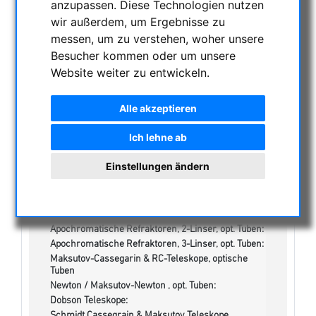
anzupassen. Diese Technologien nutzen
KATEGORIEN
wir außerdem, um Ergebnisse zu
messen, um zu verstehen, woher unsere
NACHTSICHTGERÄTE , WÄRMEKAMERAS &
Besucher kommen oder um unsere
ENTFERNUNGSMESSER
Website weiter zu entwickeln.
AKTUELLE ANGEBOTE
ASTROPROFESSIONAL TELESCOPES
Alle akzeptieren
SECONDHAND & LAGERBESTAND
Ich lehne ab
Lagerliste
Sonstiges:
Einstellungen ändern
Uhren/Lampen:
Einzeloptiken & Bauteile:
Apochromatische Linsen in Fassung, 3-Linser:
Achromatische Refraktoren, opt. Tubus:
Apochromatische Refraktoren, 2-Linser, opt. Tuben:
Apochromatische Refraktoren, 3-Linser, opt. Tuben:
Maksutov-Cassegarin & RC-Teleskope, optische
Tuben
Newton / Maksutov-Newton , opt. Tuben:
Dobson Teleskope:
Schmidt Cassegrain & Maksutov Teleskope