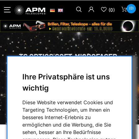
(0)
(0)
TS OPTICS SOFT-MICROFASER-
REINIGUNGSTUCH UND TASCHE FÜR
OPTISCHES ZUBEHÖR
Ihre Privatsphäre ist uns
wichtig
HOME
/
SONSTIGES
/
PRAKTISCHES
/
TS OPTICS SOFT-MICROFASER-
Diese Website verwendet Cookies und
REINIGUNGSTUCH UND TASCHE FÜR
Targeting Technologien, um Ihnen ein
OPTISCHES ZUBEHÖR
besseres Internet-Erlebnis zu
ermöglichen und die Werbung, die Sie
sehen, besser an Ihre Bedürfnisse