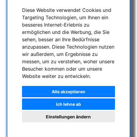
NACHTSICHTGERÄTE , WÄRMEKAMERAS &
Diese Website verwendet Cookies und
ENTFERNUNGSMESSER
Targeting Technologien, um Ihnen ein
AKTUELLE ANGEBOTE
besseres Internet-Erlebnis zu
ASTROPROFESSIONAL TELESCOPES
ermöglichen und die Werbung, die Sie
SECONDHAND & LAGERBESTAND
sehen, besser an Ihre Bedürfnisse
APM PRODUKTE
anzupassen. Diese Technologien nutzen
ASTROEINSTIEG
wir außerdem, um Ergebnisse zu
messen, um zu verstehen, woher unsere
SONNENBEOBACHTUNG
Besucher kommen oder um unsere
FERNGLÄSER, SPEKTIVE
Website weiter zu entwickeln.
TELESKOPE
MONTIERUNGEN & STATIVE
Alle akzeptieren
CMOS & CCD KAMERAS
Ich lehne ab
OPTISCHES ZUBEHÖR
Fotografische Filter
Einstellungen ändern
Teleobjektiv für Astrofotografie
Visuelle Filter
Farbfilter & Neutralfilter