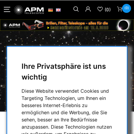
(0)
(0)
VIXEN HD PRISMENKLEMME FÜR
SABRE AZ-MONTIERUNG
Ihre Privatsphäre ist uns
wichtig
HOME
/
MECHANISCHES ZUBEHÖR
/
MONTAGEPLATTEN
/
Diese Website verwendet Cookies und
VIXEN HD PRISMENKLEMME FÜR SABRE AZ-
Targeting Technologien, um Ihnen ein
MONTIERUNG
besseres Internet-Erlebnis zu
ermöglichen und die Werbung, die Sie
sehen, besser an Ihre Bedürfnisse
anzupassen. Diese Technologien nutzen
wir außerdem, um Ergebnisse zu