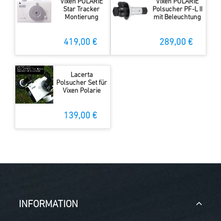
Vixen POLARIE
Vixen POLARIE
Star Tracker
Polsucher PF-L II
Montierung
mit Beleuchtung
419,00 €
289,00 €
Lacerta
Polsucher Set für
Vixen Polarie
139,00 €
INFORMATION