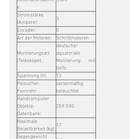
Deklinationsachs
Stahl
e:
Stromstärke
3
(Ampere):
Encoder:
0
Art der Motoren:
Schrittmotoren
deutsche/
Montierungsart
äquatoriale
[Teleskope]:
Montierung mit
GoTo
Spannung (V):
12
Polsucher-
serienmäßig;
Fernrohr:
beleuchtet
Handcomputer
Objekte-
259.000
Datenbank:
Maximale
17
Belastbarkeit (kg):
Gegengewicht