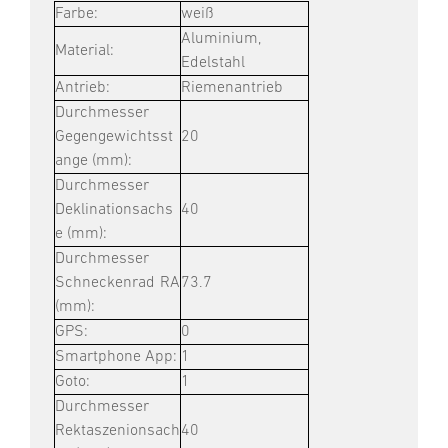
Farbe:
weiß
Aluminium,
Material:
Edelstahl
Antrieb:
Riemenantrieb
Durchmesser
Gegengewichtsst
20
ange (mm):
Durchmesser
Deklinationsachs
40
e (mm):
Durchmesser
Schneckenrad RA
73.7
(mm):
GPS:
0
Smartphone App:
1
Goto:
1
Durchmesser
Rektaszenionsach
40