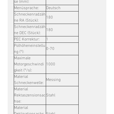
se (mm):
Menüsprache:
Deutsch
Schneckenradzäh
180
ne RA (Stück):
Schneckenradzäh
180
ne DEC (Stück):
PEC Korrektur:
1
Polhöheneinstellu
0-70
ng (°):
Maximale
Motorgeschwindi
1000
gkeit (°/s):
Material
Messing
Schneckenwelle:
Material
Rektaszensionsac
Stahl
hse:
Material