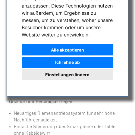
anzupassen. Diese Technologien nutzen
wir außerdem, um Ergebnisse zu
messen, um zu verstehen, woher unsere
Besucher kommen oder um unsere
Website weiter zu entwickeln.
Alle akzeptieren
Vixen SXP2WL Äquatoriale
Ich lehne ab
Montierung mit Wifi
Einstellungen ändern
Professionelle Wifi GOTO Montierung mit Zahnriemen
Antrieb und 17 kg fotografischer Tragkraft für
anspruchsvolle Fotografen und Beobachter die Wert auf
Qualität und Genauigkeit legen
Neuartiges Riemenantriebssystem für sehr hohe
Nachführgenauigkeit
Einfache Steuerung über Smartphone oder Tablet
ohne Kabelgewirr