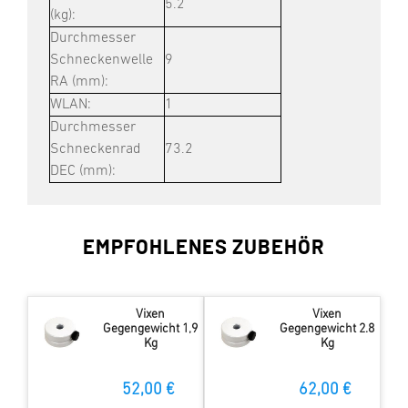
5.2
(kg):
Durchmesser
Schneckenwelle
9
RA (mm):
WLAN:
1
Durchmesser
Schneckenrad
73.2
DEC (mm):
EMPFOHLENES ZUBEHÖR
Vixen
Vixen
Gegengewicht 1,9
Gegengewicht 2.8
Kg
Kg
52,00 €
62,00 €