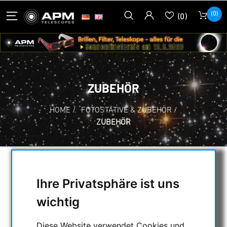
(0)
(0)
ZUBEHÖR
HOME
/
FOTOSTATIVE & ZUBEHÖR
/
ZUBEHÖR
AUSWAHL
Ihre Privatsphäre ist uns
wichtig
KATEGORIEN
Diese Website verwendet Cookies und