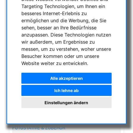
NACHTSICHTGERÄTE , WÄRMEKAMERAS &
Targeting Technologien, um Ihnen ein
ENTFERNUNGSMESSER
besseres Internet-Erlebnis zu
AKTUELLE ANGEBOTE
ermöglichen und die Werbung, die Sie
ASTROPROFESSIONAL TELESCOPES
sehen, besser an Ihre Bedürfnisse
anzupassen. Diese Technologien nutzen
SECONDHAND & LAGERBESTAND
wir außerdem, um Ergebnisse zu
APM PRODUKTE
messen, um zu verstehen, woher unsere
ASTROEINSTIEG
Besucher kommen oder um unsere
SONNENBEOBACHTUNG
Website weiter zu entwickeln.
FERNGLÄSER, SPEKTIVE
TELESKOPE
Alle akzeptieren
MONTIERUNGEN & STATIVE
Ich lehne ab
CMOS & CCD KAMERAS
OPTISCHES ZUBEHÖR
Einstellungen ändern
MECHANISCHES ZUBEHÖR
SONSTIGES
FOTOSTATIVE & ZUBEHÖR