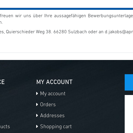
 freuen wir uns über Ihre aussagefähigen Bewerbungsunterlagen
n.
pes, Quierschieder Weg 38. 66280 Sulzbach oder an d.jakobs@ap
CE
MY ACCOUNT
My account
Orders
Addresses
ducts
Shopping cart