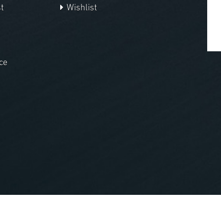
t
Wishlist
ce
nopCommerce