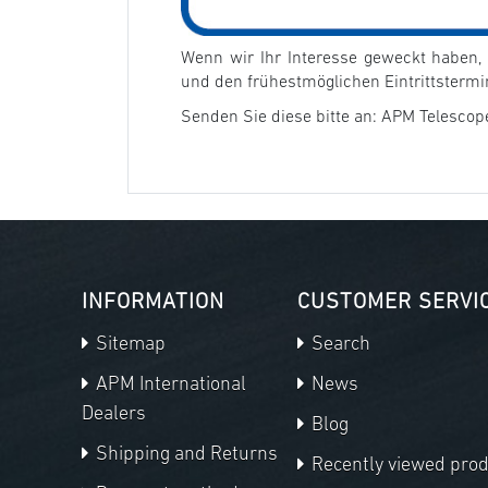
Wenn wir Ihr Interesse geweckt haben,
und den frühestmöglichen Eintrittstermi
Senden Sie diese bitte an: APM Telesco
INFORMATION
CUSTOMER SERVI
Sitemap
Search
APM International
News
Dealers
Blog
Shipping and Returns
Recently viewed pro