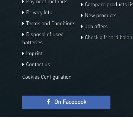
Payment methods
Compare products lis
Privacy Info
New products
Terms and Conditions
Job offers
Disposal of used
Check gift card balan
batteries
Imprint
Contact us
Cookies Configuration
On Facebook