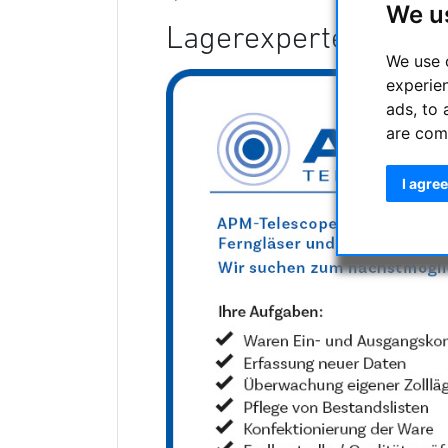
We u
Lagerexperte gesuch
We use 
experie
ads, to 
are com
I agree