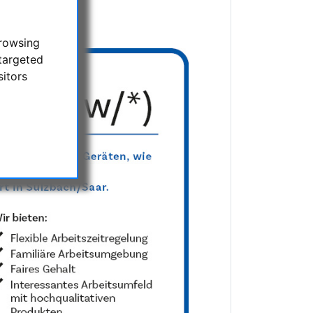
punkt
browsing
targeted
sitors