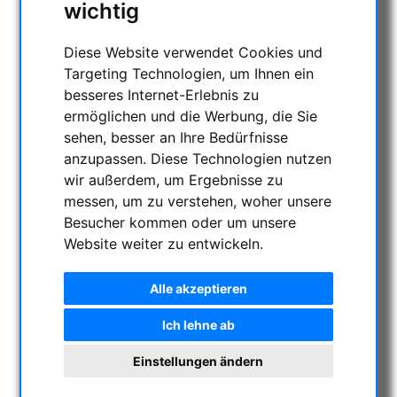
wichtig
KATEGORIEN
Diese Website verwendet Cookies und
NACHTSICHTGERÄTE , WÄRMEKAMERAS &
Targeting Technologien, um Ihnen ein
ENTFERNUNGSMESSER
besseres Internet-Erlebnis zu
AKTUELLE ANGEBOTE
ermöglichen und die Werbung, die Sie
ASTROPROFESSIONAL TELESCOPES
sehen, besser an Ihre Bedürfnisse
SECONDHAND & LAGERBESTAND
anzupassen. Diese Technologien nutzen
APM PRODUKTE
wir außerdem, um Ergebnisse zu
ASTROEINSTIEG
messen, um zu verstehen, woher unsere
Besucher kommen oder um unsere
SONNENBEOBACHTUNG
Website weiter zu entwickeln.
FERNGLÄSER, SPEKTIVE
TELESKOPE
Alle akzeptieren
MONTIERUNGEN & STATIVE
Ich lehne ab
CMOS & CCD KAMERAS
WiFi Kameras
Einstellungen ändern
All-Sky Kameras & Zubehör
CCD-Kameras