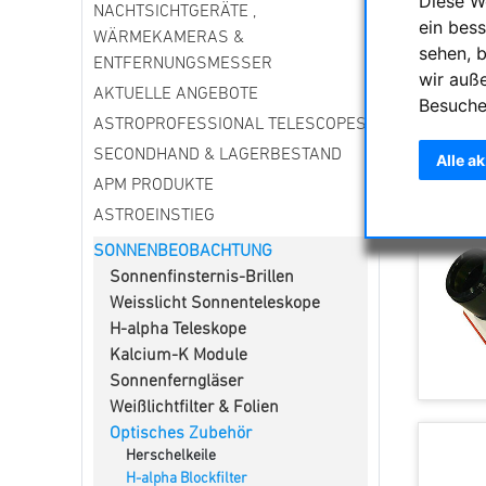
Diese W
NACHTSICHTGERÄTE ,
Blockfilt
ein bess
verschied
WÄRMEKAMERAS &
sehen, 
ENTFERNUNGSMESSER
wir auß
AKTUELLE ANGEBOTE
Sortieru
Besuche
ASTROPROFESSIONAL TELESCOPES
SECONDHAND & LAGERBESTAND
Alle a
APM PRODUKTE
ASTROEINSTIEG
SONNENBEOBACHTUNG
Sonnenfinsternis-Brillen
Weisslicht Sonnenteleskope
H-alpha Teleskope
Kalcium-K Module
Sonnenferngläser
Weißlichtfilter & Folien
Optisches Zubehör
Herschelkeile
H-alpha Blockfilter