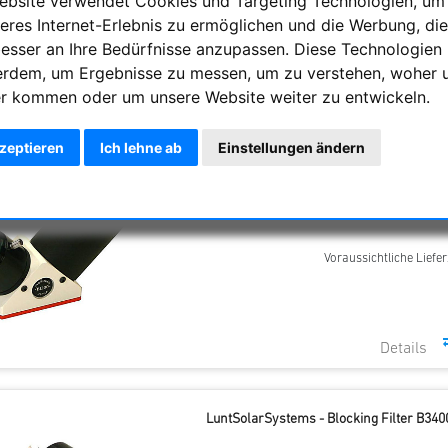
ebsite verwendet Cookies und Targeting Technologien, um
er werden hinter der Primäroptik eingesetzt und bieten die sel
eres Internet-Erlebnis zu ermöglichen und die Werbung, die
enen Konfigurationen sind sie unerlässlich für eine sichere Beo
besser an Ihre Bedürfnisse anzupassen. Diese Technologien
erdem, um Ergebnisse zu messen, um zu verstehen, woher 
ng
Anzahl
r kommen oder um unsere Website weiter zu entwickeln.
kzeptieren
Ich lehne ab
Einstellungen ändern
LuntSolarSystems - Blocking Filte
Voraussichtliche Liefer
LuntSolarSystems - Blocking Filter B3400