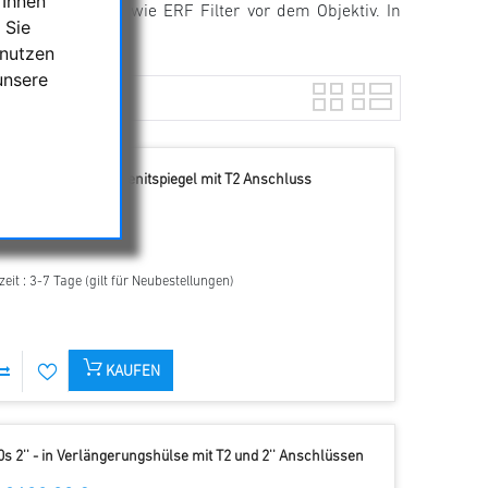
 Ihnen
be Schutzwirkung wie ERF Filter vor dem Objektiv. In
 Sie
bachtung.
 nutzen
unsere
r B1200 1,25'' - in Zenitspiegel mit T2 Anschluss
1298,00 €
zeit : 3-7 Tage (gilt für Neubestellungen)
KAUFEN
s 2'' - in Verlängerungshülse mit T2 und 2'' Anschlüssen