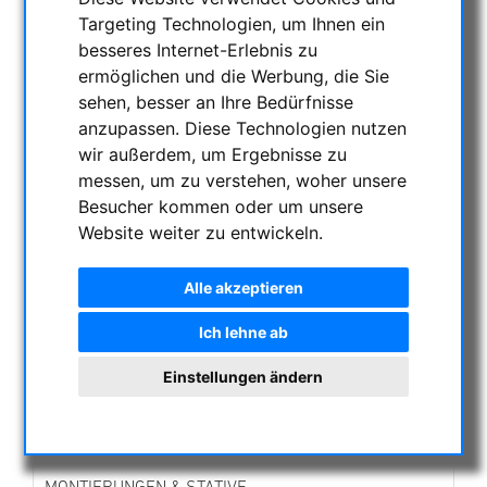
Targeting Technologien, um Ihnen ein
KATEGORIEN
besseres Internet-Erlebnis zu
ermöglichen und die Werbung, die Sie
sehen, besser an Ihre Bedürfnisse
NACHTSICHTGERÄTE , WÄRMEKAMERAS &
anzupassen. Diese Technologien nutzen
ENTFERNUNGSMESSER
wir außerdem, um Ergebnisse zu
Professionelle Nachtsichtgeräte
messen, um zu verstehen, woher unsere
Semi Professionelle Nachtsichtgeräte
Besucher kommen oder um unsere
Professionelle Wärmebildkmeras
Website weiter zu entwickeln.
AKTUELLE ANGEBOTE
ASTROPROFESSIONAL TELESCOPES
Alle akzeptieren
SECONDHAND & LAGERBESTAND
Ich lehne ab
APM PRODUKTE
ASTROEINSTIEG
Einstellungen ändern
SONNENBEOBACHTUNG
FERNGLÄSER, SPEKTIVE
TELESKOPE