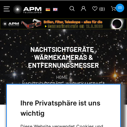
(0)
(0)
NACHTSICHTGERÄTE ,
WÄRMEKAMERAS &
ENTFERNUNGSMESSER
HOME
/
NACHTSICHTGERÄTE , WÄRMEKAMERAS &
ENTFERNUNGSMESSER
Ihre Privatsphäre ist uns
wichtig
AUSWAHL
Diese Website verwendet Cookies und