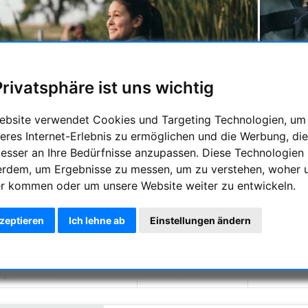
Privatsphäre ist uns wichtig
ebsite verwendet Cookies und Targeting Technologien, um
eres Internet-Erlebnis zu ermöglichen und die Werbung, die
besser an Ihre Bedürfnisse anzupassen. Diese Technologien
erdem, um Ergebnisse zu messen, um zu verstehen, woher 
hnete Technik kompakt verpackt – so präsentiert sich das NL Pur
r kommen oder um unsere Website weiter zu entwickeln.
 zu behalten und zahlreiche Details zu erkennen. Dank kompakter 
volle Birder:innen und Naturbegeisterte. Das NL Pure 10x32 spiel
che Vergrößerung viele Details erkennen. Durch die Wespentaille
kzeptieren
Ich lehne ab
Einstellungen ändern
mit einer Stirnstütze ergänzt werden.
ng
Anzahl