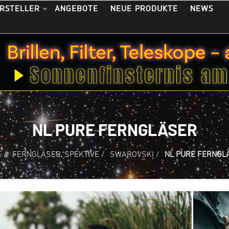
ANGEBOTE
NEUE PRODUKTE
NEWS
RSTELLER
NL PURE FERNGLÄSER
E
/
FERNGLÄSER, SPEKTIVE
/
SWAROVSKI
/
NL PURE FERNGL