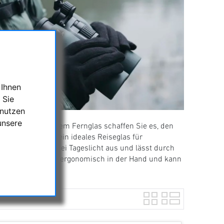
 Ihnen
 Sie
 nutzen
unsere
e 10x32. Mit diesem Fernglas schaffen Sie es, den
Bauweise ist es ein ideales Reiseglas für
t seine Stärken bei Tageslicht aus und lässt durch
 liegt das Fernglas ergonomisch in der Hand und kann