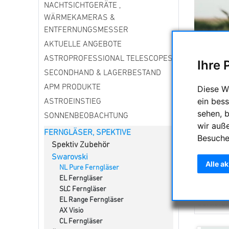
NACHTSICHTGERÄTE ,
WÄRMEKAMERAS &
ENTFERNUNGSMESSER
AKTUELLE ANGEBOTE
ASTROPROFESSIONAL TELESCOPES
Ihre 
SECONDHAND & LAGERBESTAND
APM PRODUKTE
Diese W
ein bess
ASTROEINSTIEG
sehen, 
SONNENBEOBACHTUNG
wir auß
Ausgezeic
FERNGLÄSER, SPEKTIVE
Besuche
Überblick
Spektiv Zubehör
anspruchs
Swarovski
die 10-fa
Alle a
NL Pure Ferngläser
optional 
EL Ferngläser
SLC Ferngläser
EL Range Ferngläser
Sortieru
AX Visio
CL Ferngläser