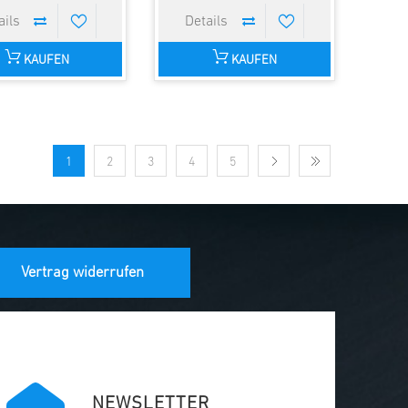
KAUFEN
KAUFEN
1
2
3
4
5
Vertrag widerrufen
NEWSLETTER