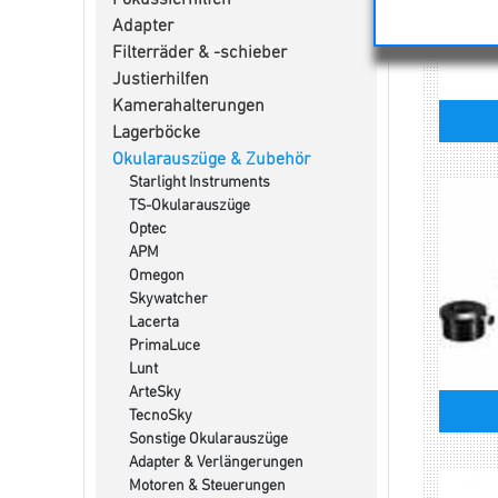
Fokussierhilfen
Adapter
Filterräder & -schieber
Justierhilfen
Kamerahalterungen
Lagerböcke
Okularauszüge & Zubehör
Starlight Instruments
TS-Okularauszüge
Optec
APM
Omegon
Skywatcher
Lacerta
PrimaLuce
Lunt
ArteSky
TecnoSky
Sonstige Okularauszüge
Adapter & Verlängerungen
Motoren & Steuerungen