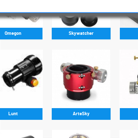
Omegon
Skywatcher
Lunt
ArteSky