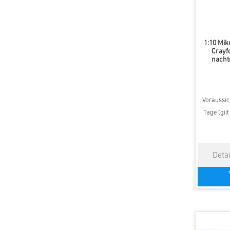
1:10 Mik
Crayf
nacht
Voraussich
Tage (gil