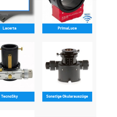
Lacerta
PrimaLuce
TecnoSky
Sonstige Okularauszüge