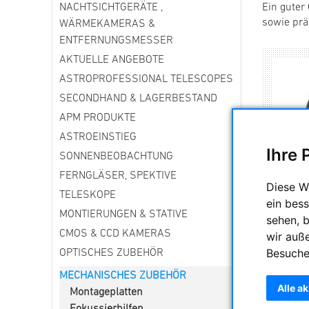
NACHTSICHTGERÄTE ,
Ein guter
sowie prä
WÄRMEKAMERAS &
ENTFERNUNGSMESSER
AKTUELLE ANGEBOTE
ASTROPROFESSIONAL TELESCOPES
SECONDHAND & LAGERBESTAND
APM PRODUKTE
ASTROEINSTIEG
Ihre 
SONNENBEOBACHTUNG
FERNGLÄSER, SPEKTIVE
Diese W
TELESKOPE
Star
ein bess
MONTIERUNGEN & STATIVE
sehen, 
CMOS & CCD KAMERAS
wir auß
Besuche
OPTISCHES ZUBEHÖR
MECHANISCHES ZUBEHÖR
Alle a
Montageplatten