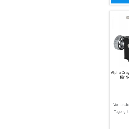
Alpha Cray
für N
Voraussich
Tage (gil