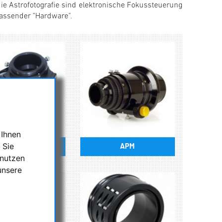
die Astrofotografie sind elektronische Fokussteuerung
passender "Hardware".
 Ihnen
 Sie
Optec
APM
 nutzen
unsere