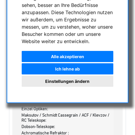
KATEGORIEN
sehen, besser an Ihre Bedürfnisse
anzupassen. Diese Technologien nutzen
NACHTSICHTGERÄTE , WÄRMEKAMERAS &
wir außerdem, um Ergebnisse zu
ENTFERNUNGSMESSER
messen, um zu verstehen, woher unsere
Besucher kommen oder um unsere
AKTUELLE ANGEBOTE
Website weiter zu entwickeln.
ASTROPROFESSIONAL TELESCOPES
SECONDHAND & LAGERBESTAND
Alle akzeptieren
Lagerliste
Secondhand
Ich lehne ab
Apochromatische Refraktoren, 2-Linser, opt. Tuben:
Achrochromatische Refraktoren, 2-Linser, opt.
Einstellungen ändern
Tuben:
Apochromatische Refraktoren, 3-Linser / 4-Linser,
opt. Tuben:
Newton-Teleskope:
Einzel Optiken:
Maksutov / Schmidt Cassegrain / ACF / Klevzov /
RC Teleskope:
Dobson-Teleskope:
Achromatische Refraktor :