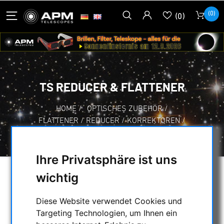
(0)
(0)
TS REDUCER & FLATTENER
HOME
/
OPTISCHES ZUBEHÖR
/
FLATTENER / REDUCER / KORREKTOREN
/
TS REDUCER & FLATTENER
Ihre Privatsphäre ist uns
wichtig
AUSWAHL
Diese Website verwendet Cookies und
Targeting Technologien, um Ihnen ein
KATEGORIEN