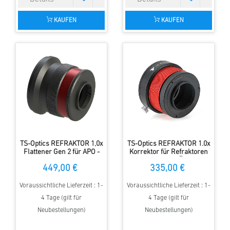
KAUFEN
KAUFEN
TS-Optics REFRAKTOR 1,0x
TS-Optics REFRAKTOR 1.0x
Flattener Gen 2 für APO -
Korrektor für Refraktoren
Großformat - M92
von 80-155 mm Öffnung -
449,00 €
335,00 €
Anschluss
JUSTIERBAR
Voraussichtliche Lieferzeit : 1-
Voraussichtliche Lieferzeit : 1-
4 Tage (gilt für
4 Tage (gilt für
Neubestellungen)
Neubestellungen)