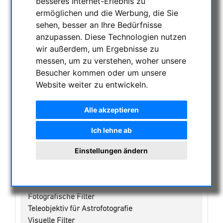
besseres Internet-Erlebnis zu
ermöglichen und die Werbung, die Sie
NACHTSICHTGERÄTE , WÄRMEKAMERAS &
sehen, besser an Ihre Bedürfnisse
ENTFERNUNGSMESSER
anzupassen. Diese Technologien nutzen
AKTUELLE ANGEBOTE
wir außerdem, um Ergebnisse zu
ASTROPROFESSIONAL TELESCOPES
messen, um zu verstehen, woher unsere
SECONDHAND & LAGERBESTAND
Besucher kommen oder um unsere
Website weiter zu entwickeln.
APM PRODUKTE
ASTROEINSTIEG
Alle akzeptieren
SONNENBEOBACHTUNG
FERNGLÄSER, SPEKTIVE
Ich lehne ab
TELESKOPE
Einstellungen ändern
MONTIERUNGEN & STATIVE
CMOS & CCD KAMERAS
OPTISCHES ZUBEHÖR
Fotografische Filter
Teleobjektiv für Astrofotografie
Visuelle Filter