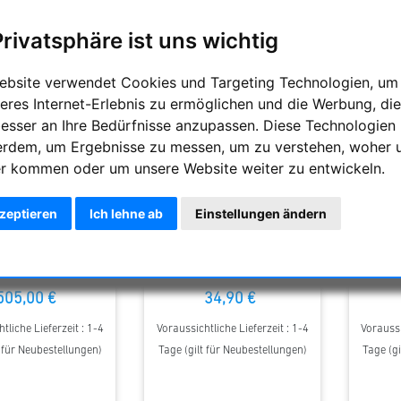
Privatsphäre ist uns wichtig
ebsite verwendet Cookies und Targeting Technologien, um
eres Internet-Erlebnis zu ermöglichen und die Werbung, die
besser an Ihre Bedürfnisse anzupassen. Diese Technologien
erdem, um Ergebnisse zu messen, um zu verstehen, woher 
r kommen oder um unsere Website weiter zu entwickeln.
kzeptieren
Ich lehne ab
Einstellungen ändern
Astrofotografie-Paket
TS Optics
 Schmidt-Cassegrain-
Brennweitenreduzierer 0,5x mit
Brennwei
e von Celestron und
1,25 Zoll Filtergewinde
2 Z
Meade
505,00 €
34,90 €
tliche Lieferzeit : 1-4
Voraussichtliche Lieferzeit : 1-4
Voraussi
t für Neubestellungen)
Tage (gilt für Neubestellungen)
Tage (gi