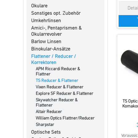
Okulare
Sonstiges opt. Zubehör
Umkehrlinsen
Amici-, Pentaprismen &
Okularrevolver
Barlow Linsen
Binokular-Ansätze
Flattener / Reducer /
Korrektoren
APM Riccardi Reducer &
Flattner
TS Reducer & Flattener
Vixen Reducer & Flattener
Explore SF Reducer & Flattener
Skywatcher Reducer &
TS Optic
Flattener
Komakor
Altair Reducer
William Optics Flattner/Reducer
Sharpstar
Optische Sets
Voraussich