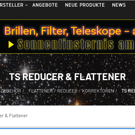
ANGEBOTE
NEUE PRODUKTE
NEWS
RSTELLER
TS REDUCER & FLATTENER
 ZUBEHÖR
/
FLATTENER / REDUCER / KORREKTOREN
/
TS RE
r & Flattener
ng
Anzahl