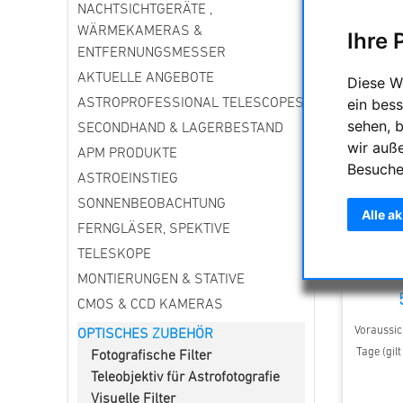
NACHTSICHTGERÄTE ,
WÄRMEKAMERAS &
Ihre 
ENTFERNUNGSMESSER
AKTUELLE ANGEBOTE
Diese W
ein bess
ASTROPROFESSIONAL TELESCOPES
sehen, 
SECONDHAND & LAGERBESTAND
wir auß
APM PRODUKTE
Besuche
ASTROEINSTIEG
SONNENBEOBACHTUNG
Alle a
FERNGLÄSER, SPEKTIVE
TS Optics 
für alle
TELESKOPE
Teleskop
MONTIERUNGEN & STATIVE
CMOS & CCD KAMERAS
Voraussich
OPTISCHES ZUBEHÖR
Tage (gil
Fotografische Filter
Teleobjektiv für Astrofotografie
Visuelle Filter