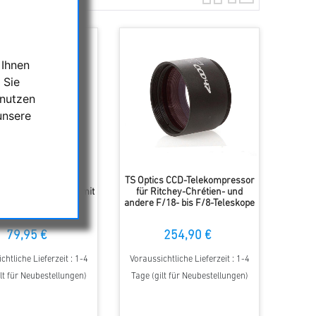
 Ihnen
 Sie
 nutzen
unsere
TS Optics
TS Optics CCD-Telekompressor
tenreduzierer 0,5x mit
für Ritchey-Chrétien- und
oll Filtergewinde
andere F/18- bis F/8-Teleskope
79,95 €
254,90 €
chtliche Lieferzeit : 1-4
Voraussichtliche Lieferzeit : 1-4
lt für Neubestellungen)
Tage (gilt für Neubestellungen)