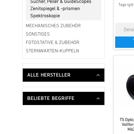
Sucher, Peiler & GuideScopes
Tage (gil
Zenitspiegel & -prismen
Spektroskopie
MECHANISCHES ZUBEHÖR
SONSTIGES
FOTOSTATIVE & ZUBEHÖR
STERNWARTEN-KUPPELN
ALLE HERSTELLER
BELIEBTE BEGRIFFE
TS Opti
Vollfo
M63