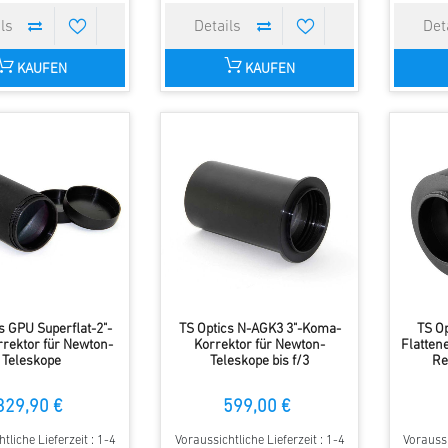
KAUFEN
KAUFEN
s GPU Superflat-2"-
TS Optics N-AGK3 3"-Koma-
TS Op
rektor für Newton-
Korrektor für Newton-
Flatten
Teleskope
Teleskope bis f/3
Re
329,90 €
599,00 €
tliche Lieferzeit : 1-4
Voraussichtliche Lieferzeit : 1-4
Voraussi