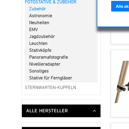
FOTOSTATIVE & ZUBEHÖR
Alle a
Zubehör
Astronomie
Neuheiten
EMV
Jagdzubehör
Leuchten
Stativköpfe
Panoramafotografie
Nivellieradapter
Sonstiges
Stative für Ferngläser
STERNWARTEN-KUPPELN
ALLE HERSTELLER