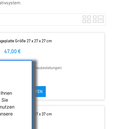
ativsystem.
geplatte Größe 27 x 27 x 27 cm
47,00 €
zeit : 1-4 Tage (gilt für Neubestellungen)
KAUFEN
 Ihnen
 Sie
 nutzen
unsere
geplatte Größe 37 x 37 x 37 cm
54,00 €