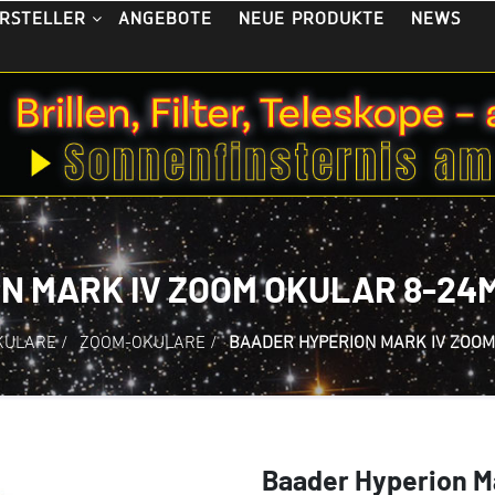
ANGEBOTE
NEUE PRODUKTE
NEWS
RSTELLER
MARK IV ZOOM OKULAR 8-24MM - 
KULARE
/
ZOOM-OKULARE
/
BAADER HYPERION MARK IV ZOOM O
Baader Hyperion M