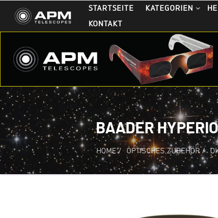
STARTSEITE
KATEGORIEN
HE
KONTAKT
BAADER HYPERION 
HOME
/
OPTISCHES ZUBEHÖR
/
O