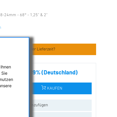
8-24mm - 68° - 1,25" & 2"
m
en zum Artikel oder Lieferzeit?
 Ihnen
€ inkl. MwSt. 19% (Deutschland)
 Sie
 nutzen
unsere
KAUFEN
ur Wunschliste hinzufügen