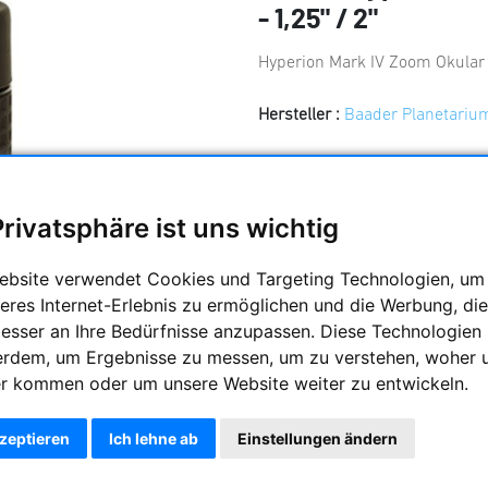
- 1,25" / 2"
Hyperion Mark IV Zoom Okular 
Hersteller :
Baader Planetariu
Artikelnummer :
TSO-HypZ
Frag
Privatsphäre ist uns wichtig
ebsite verwendet Cookies und Targeting Technologien, um
Preis:
275,00 
eres Internet-Erlebnis zu ermöglichen und die Werbung, die
besser an Ihre Bedürfnisse anzupassen. Diese Technologien
erdem, um Ergebnisse zu messen, um zu verstehen, woher 
r kommen oder um unsere Website weiter zu entwickeln.
kzeptieren
Ich lehne ab
Einstellungen ändern
z