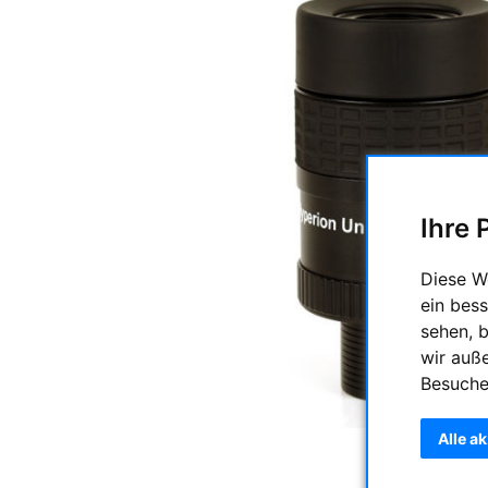
Ihre 
Diese W
ein bess
sehen, 
wir auß
Besuche
Alle a