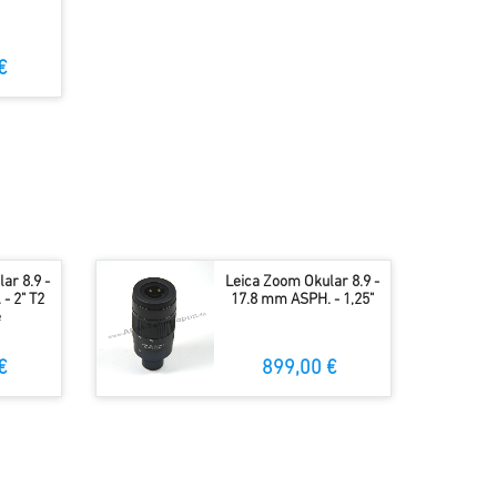
€
ar 8.9 -
Leica Zoom Okular 8.9 -
- 2" T2
17.8 mm ASPH. - 1,25"
e
€
899,00 €