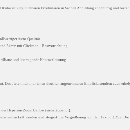
kular ist vergleichbaren Fixokularen in Sachen Abbildung ebenbürtig und bietet a
llwertiger Astro-Qualität
20 und 24mm mit Clickstop Rastvorrichtung
Brillianz und überragende Kontrastleistung
. Das bietet nicht nur einen deutlich angenehmeren Einblick, sondern auch erhebli
t der Hyperion Zoom Barlow (siehe Zubehör).
lar entwickelt worden und steigert die Vergrößerung um den Faktor 2,25x. Die 