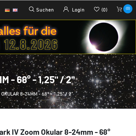
(0)
Suchen
Login
(0)
68° - 1,25" / 2"
KULAR 8-24MM - 68° - 1,25" / 2"
ark IV Zoom Okular 8-24mm - 68°