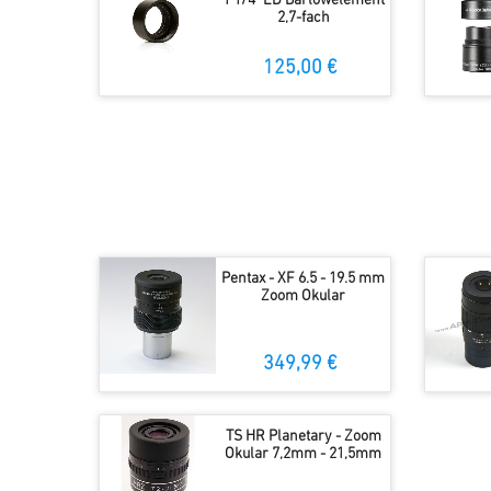
1 1/4" ED Barlowelement
2,7-fach
125,00 €
Pentax - XF 6.5 - 19.5 mm
Zoom Okular
349,99 €
TS HR Planetary - Zoom
Okular 7,2mm - 21,5mm