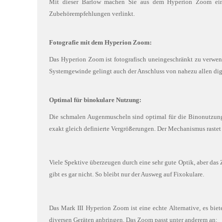
Mit dieser Barlow machen Sie aus dem Hyperion Zoom ein 
Zubehörempfehlungen verlinkt.
Fotografie mit dem Hyperion Zoom:
Das Hyperion Zoom ist fotografisch uneingeschränkt zu verwe
Systemgewinde gelingt auch der Anschluss von nahezu allen dig
Optimal für binokulare Nutzung:
Die schmalen Augenmuscheln sind optimal für die Binonutzung 
exakt gleich definierte Vergrößerungen. Der Mechanismus rastet 
Viele Spektive überzeugen durch eine sehr gute Optik, aber das 
gibt es gar nicht. So bleibt nur der Ausweg auf Fixokulare.
Das Mark III Hyperion Zoom ist eine echte Alternative, es biete
diversen Geräten anbringen. Das Zoom passt unter anderem an: