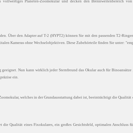
vollwertiges Planeten-Zoomokular und decken den Brennweitenbereich von
nden. Über den Adapter auf T-2 (HYPT2) können Sie mit den passenden T2-Ringen
italen Kameras ohne Wechselobjektiven. Diese Zubehörteile finden Sie unter: "e
geeignet. Nun kann wirklich jeder Sternfreund das Okular auch für Binoansätze
präzise ein.
Zoomokular, welches in der Grundausstattung dabei ist, beeinträchtigt die Qualitä
t die Qualität eines Fixokulares, ein großes Gesichtsfeld, optimalen Anschluss fü