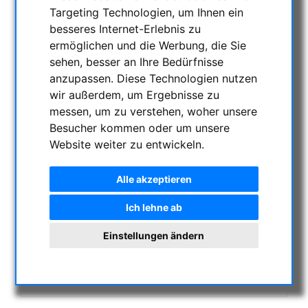
AKTUELLE ANGEBOTE
Targeting Technologien, um Ihnen ein
besseres Internet-Erlebnis zu
ASTROPROFESSIONAL TELESCOPES
ermöglichen und die Werbung, die Sie
SECONDHAND & LAGERBESTAND
sehen, besser an Ihre Bedürfnisse
APM PRODUKTE
anzupassen. Diese Technologien nutzen
ASTROEINSTIEG
wir außerdem, um Ergebnisse zu
SONNENBEOBACHTUNG
messen, um zu verstehen, woher unsere
FERNGLÄSER, SPEKTIVE
Besucher kommen oder um unsere
Website weiter zu entwickeln.
TELESKOPE
MONTIERUNGEN & STATIVE
Alle akzeptieren
CMOS & CCD KAMERAS
OPTISCHES ZUBEHÖR
Ich lehne ab
MECHANISCHES ZUBEHÖR
Einstellungen ändern
SONSTIGES
FOTOSTATIVE & ZUBEHÖR
STERNWARTEN-KUPPELN