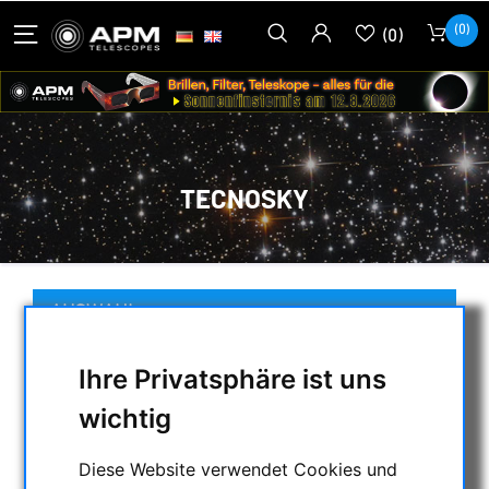
(0)
(0)
TECNOSKY
AUSWAHL
Ihre Privatsphäre ist uns
KATEGORIEN
wichtig
NACHTSICHTGERÄTE , WÄRMEKAMERAS &
Diese Website verwendet Cookies und
ENTFERNUNGSMESSER