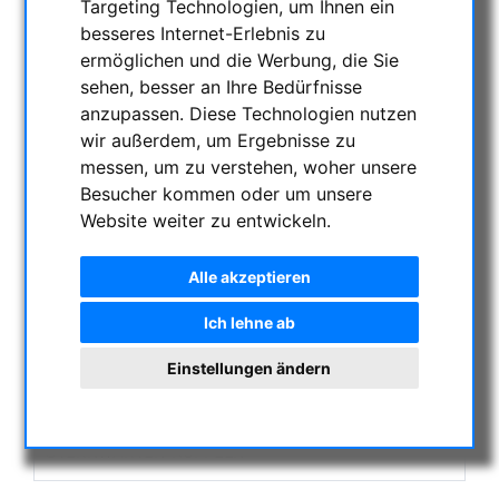
Targeting Technologien, um Ihnen ein
AKTUELLE ANGEBOTE
besseres Internet-Erlebnis zu
ASTROPROFESSIONAL TELESCOPES
ermöglichen und die Werbung, die Sie
SECONDHAND & LAGERBESTAND
sehen, besser an Ihre Bedürfnisse
APM PRODUKTE
anzupassen. Diese Technologien nutzen
wir außerdem, um Ergebnisse zu
ASTROEINSTIEG
messen, um zu verstehen, woher unsere
SONNENBEOBACHTUNG
Besucher kommen oder um unsere
FERNGLÄSER, SPEKTIVE
Website weiter zu entwickeln.
TELESKOPE
MONTIERUNGEN & STATIVE
Alle akzeptieren
CMOS & CCD KAMERAS
Ich lehne ab
OPTISCHES ZUBEHÖR
MECHANISCHES ZUBEHÖR
Einstellungen ändern
SONSTIGES
FOTOSTATIVE & ZUBEHÖR
STERNWARTEN-KUPPELN