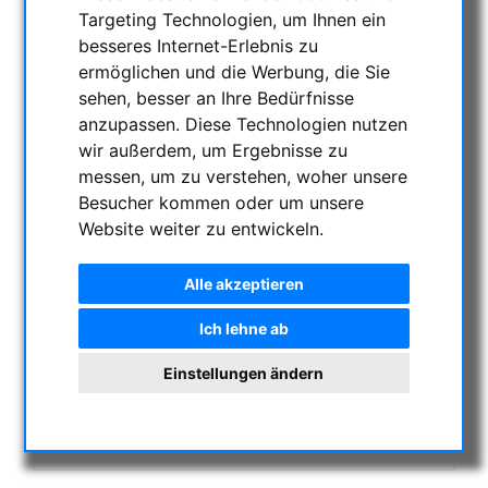
AKTUELLE ANGEBOTE
Targeting Technologien, um Ihnen ein
besseres Internet-Erlebnis zu
ASTROPROFESSIONAL TELESCOPES
ermöglichen und die Werbung, die Sie
SECONDHAND & LAGERBESTAND
sehen, besser an Ihre Bedürfnisse
APM PRODUKTE
anzupassen. Diese Technologien nutzen
ASTROEINSTIEG
wir außerdem, um Ergebnisse zu
SONNENBEOBACHTUNG
messen, um zu verstehen, woher unsere
FERNGLÄSER, SPEKTIVE
Besucher kommen oder um unsere
Website weiter zu entwickeln.
TELESKOPE
MONTIERUNGEN & STATIVE
Alle akzeptieren
CMOS & CCD KAMERAS
OPTISCHES ZUBEHÖR
Ich lehne ab
MECHANISCHES ZUBEHÖR
Einstellungen ändern
SONSTIGES
FOTOSTATIVE & ZUBEHÖR
STERNWARTEN-KUPPELN