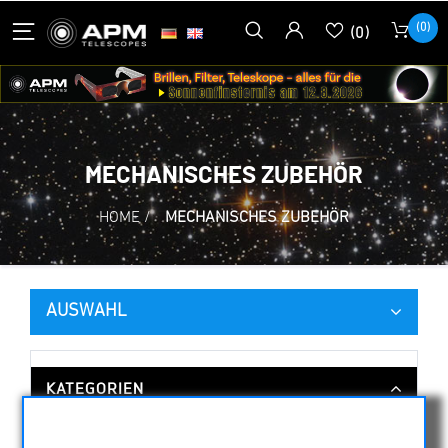
(0)
(0)
MECHANISCHES ZUBEHÖR
HOME
/
MECHANISCHES ZUBEHÖR
AUSWAHL
KATEGORIEN
NACHTSICHTGERÄTE , WÄRMEKAMERAS &