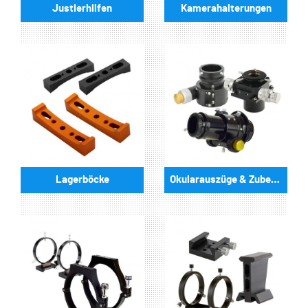
Justierhilfen
Kamerahalterungen
Lagerböcke
Okularauszüge & Zubehör