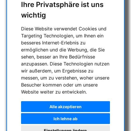
Ihre Privatsphäre ist uns
ENTFERNUNGSMESSER
AKTUELLE ANGEBOTE
wichtig
ASTROPROFESSIONAL TELESCOPES
SECONDHAND & LAGERBESTAND
Diese Website verwendet Cookies und
Targeting Technologien, um Ihnen ein
APM PRODUKTE
besseres Internet-Erlebnis zu
ASTROEINSTIEG
ermöglichen und die Werbung, die Sie
SONNENBEOBACHTUNG
sehen, besser an Ihre Bedürfnisse
FERNGLÄSER, SPEKTIVE
anzupassen. Diese Technologien nutzen
TELESKOPE
wir außerdem, um Ergebnisse zu
MONTIERUNGEN & STATIVE
messen, um zu verstehen, woher unsere
Besucher kommen oder um unsere
CMOS & CCD KAMERAS
Website weiter zu entwickeln.
OPTISCHES ZUBEHÖR
MECHANISCHES ZUBEHÖR
Alle akzeptieren
Montageplatten
Fokussierhilfen
Ich lehne ab
Adapter
Einstellungen ändern
Filterräder & -schieber