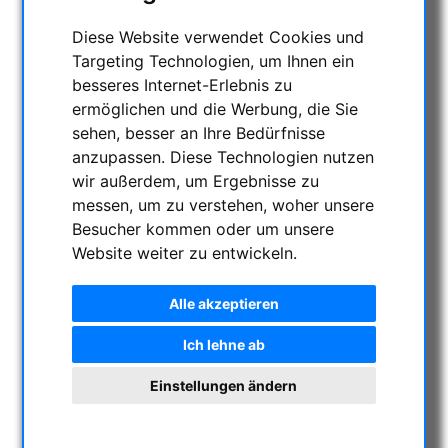
ENTFERNUNGSMESSER
Diese Website verwendet Cookies und
AKTUELLE ANGEBOTE
Targeting Technologien, um Ihnen ein
ASTROPROFESSIONAL TELESCOPES
besseres Internet-Erlebnis zu
SECONDHAND & LAGERBESTAND
ermöglichen und die Werbung, die Sie
Lagerliste
sehen, besser an Ihre Bedürfnisse
Secondhand
anzupassen. Diese Technologien nutzen
Zeiss Produkte
wir außerdem, um Ergebnisse zu
Sonstige
messen, um zu verstehen, woher unsere
Besucher kommen oder um unsere
APM PRODUKTE
Website weiter zu entwickeln.
ASTROEINSTIEG
SONNENBEOBACHTUNG
Alle akzeptieren
FERNGLÄSER, SPEKTIVE
TELESKOPE
Ich lehne ab
MONTIERUNGEN & STATIVE
Einstellungen ändern
CMOS & CCD KAMERAS
OPTISCHES ZUBEHÖR