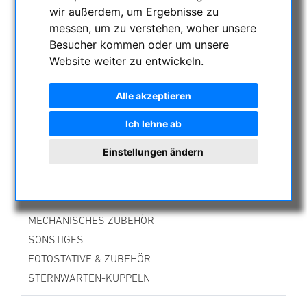
wir außerdem, um Ergebnisse zu
AKTUELLE ANGEBOTE
messen, um zu verstehen, woher unsere
ASTROPROFESSIONAL TELESCOPES
Besucher kommen oder um unsere
SECONDHAND & LAGERBESTAND
Website weiter zu entwickeln.
APM PRODUKTE
ASTROEINSTIEG
Alle akzeptieren
SONNENBEOBACHTUNG
Ich lehne ab
FERNGLÄSER, SPEKTIVE
TELESKOPE
Einstellungen ändern
MONTIERUNGEN & STATIVE
CMOS & CCD KAMERAS
OPTISCHES ZUBEHÖR
MECHANISCHES ZUBEHÖR
SONSTIGES
FOTOSTATIVE & ZUBEHÖR
STERNWARTEN-KUPPELN