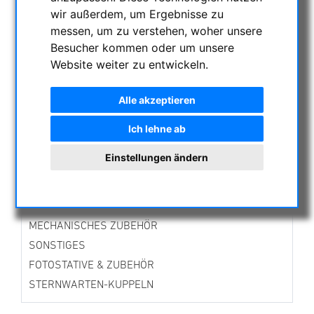
AKTUELLE ANGEBOTE
wir außerdem, um Ergebnisse zu
messen, um zu verstehen, woher unsere
ASTROPROFESSIONAL TELESCOPES
Besucher kommen oder um unsere
SECONDHAND & LAGERBESTAND
Website weiter zu entwickeln.
APM PRODUKTE
ASTROEINSTIEG
Alle akzeptieren
SONNENBEOBACHTUNG
Ich lehne ab
FERNGLÄSER, SPEKTIVE
TELESKOPE
Einstellungen ändern
MONTIERUNGEN & STATIVE
CMOS & CCD KAMERAS
OPTISCHES ZUBEHÖR
MECHANISCHES ZUBEHÖR
SONSTIGES
FOTOSTATIVE & ZUBEHÖR
STERNWARTEN-KUPPELN