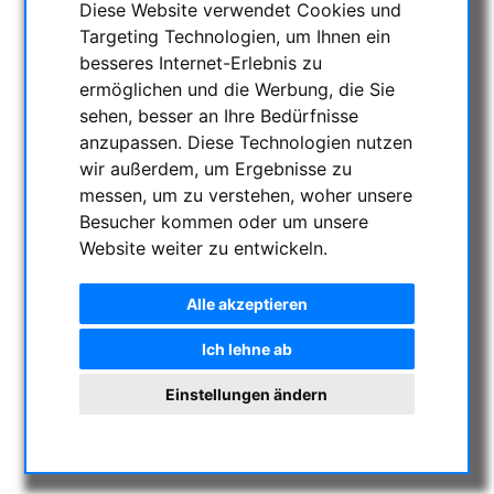
Diese Website verwendet Cookies und
AKTUELLE ANGEBOTE
Targeting Technologien, um Ihnen ein
ASTROPROFESSIONAL TELESCOPES
besseres Internet-Erlebnis zu
SECONDHAND & LAGERBESTAND
ermöglichen und die Werbung, die Sie
APM PRODUKTE
sehen, besser an Ihre Bedürfnisse
ASTROEINSTIEG
anzupassen. Diese Technologien nutzen
wir außerdem, um Ergebnisse zu
SONNENBEOBACHTUNG
messen, um zu verstehen, woher unsere
FERNGLÄSER, SPEKTIVE
Besucher kommen oder um unsere
TELESKOPE
Website weiter zu entwickeln.
MONTIERUNGEN & STATIVE
CMOS & CCD KAMERAS
Alle akzeptieren
OPTISCHES ZUBEHÖR
Ich lehne ab
MECHANISCHES ZUBEHÖR
SONSTIGES
Einstellungen ändern
FOTOSTATIVE & ZUBEHÖR
STERNWARTEN-KUPPELN