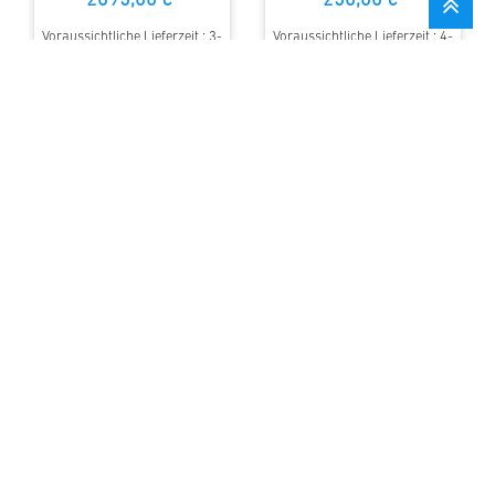
2095,00 €
250,00 €
Voraussichtliche Lieferzeit : 3-
Voraussichtliche Lieferzeit : 4-
4 Monate (gilt für
6 Monate (gilt für
Neubestellungen)
Neubestellungen)
KAUFEN
KAUFEN
1
2
3
4
5