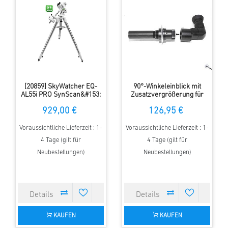
[20859] SkyWatcher EQ-
90°-Winkeleinblick mit
AL55i PRO SynScan&#153;
Zusatzvergrößerung für
äquatoriale Teleskop
Polsucher
929,00 €
126,95 €
Montierung
Voraussichtliche Lieferzeit : 1-
Voraussichtliche Lieferzeit : 1-
4 Tage (gilt für
4 Tage (gilt für
Neubestellungen)
Neubestellungen)
KAUFEN
KAUFEN