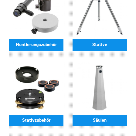
Montierungszubehör
Stative
Stativzubehör
Säulen