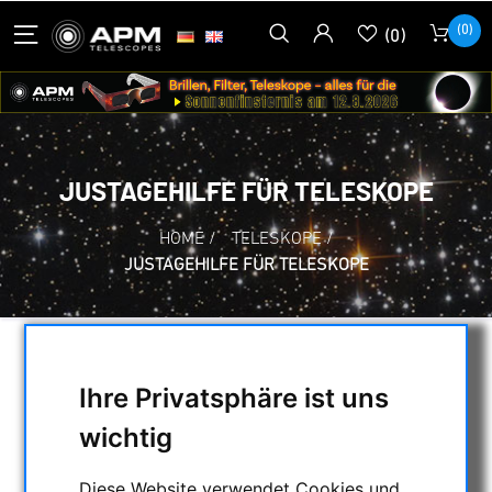
(0)
(0)
JUSTAGEHILFE FÜR TELESKOPE
HOME
/
TELESKOPE
/
JUSTAGEHILFE FÜR TELESKOPE
AUSWAHL
Ihre Privatsphäre ist uns
wichtig
KATEGORIEN
Diese Website verwendet Cookies und