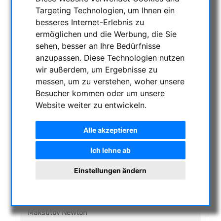
NACHTSICHTGERÄTE , WÄRMEKAMERAS &
Targeting Technologien, um Ihnen ein
ENTFERNUNGSMESSER
besseres Internet-Erlebnis zu
AKTUELLE ANGEBOTE
ermöglichen und die Werbung, die Sie
ASTROPROFESSIONAL TELESCOPES
sehen, besser an Ihre Bedürfnisse
anzupassen. Diese Technologien nutzen
SECONDHAND & LAGERBESTAND
wir außerdem, um Ergebnisse zu
APM PRODUKTE
messen, um zu verstehen, woher unsere
ASTROEINSTIEG
Besucher kommen oder um unsere
SONNENBEOBACHTUNG
Website weiter zu entwickeln.
FERNGLÄSER, SPEKTIVE
Alle akzeptieren
TELESKOPE
Refraktoren
Ich lehne ab
Justagehilfe für Teleskope
Smart Teleskope
Einstellungen ändern
Dobsons
Cassegrain
Maksutov Cassegrain
Maksutov Newton