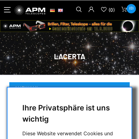
(0)
(0)
LACERTA
AUSWAHL
Ihre Privatsphäre ist uns
KATEGORIEN
wichtig
NACHTSICHTGERÄTE , WÄRMEKAMERAS &
Diese Website verwendet Cookies und
ENTFERNUNGSMESSER