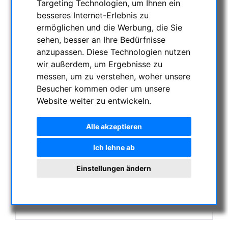
Targeting Technologien, um Ihnen ein
AKTUELLE ANGEBOTE
besseres Internet-Erlebnis zu
ASTROPROFESSIONAL TELESCOPES
ermöglichen und die Werbung, die Sie
SECONDHAND & LAGERBESTAND
sehen, besser an Ihre Bedürfnisse
APM PRODUKTE
anzupassen. Diese Technologien nutzen
wir außerdem, um Ergebnisse zu
ASTROEINSTIEG
messen, um zu verstehen, woher unsere
SONNENBEOBACHTUNG
Besucher kommen oder um unsere
FERNGLÄSER, SPEKTIVE
Website weiter zu entwickeln.
TELESKOPE
MONTIERUNGEN & STATIVE
Alle akzeptieren
CMOS & CCD KAMERAS
Ich lehne ab
OPTISCHES ZUBEHÖR
MECHANISCHES ZUBEHÖR
Einstellungen ändern
SONSTIGES
FOTOSTATIVE & ZUBEHÖR
STERNWARTEN-KUPPELN