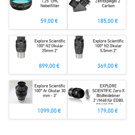
1,25" UHC
Zenitspiegel 2"
Nebelfilter
Carbon
59,00 €
185,00 €
Explore Scientific
Explore Scientific
100° N2 Okular
100° N2 Okular
25mm 2"
5,5mm 2"
899,00 €
369,00 €
Explore Scientific
EXPLORE
100° Ar Okular 30
SCIENTIFIC Zero X
mm - 3"
Bildfeldebner
2''/M48 für ED80,
ED102 ED und
ED127 APO
1099,00 €
179,00 €