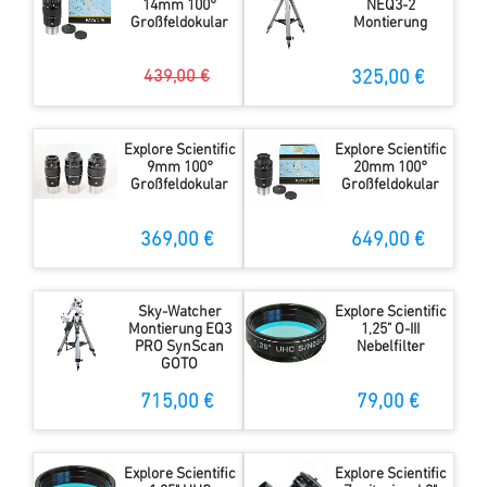
14mm 100°
NEQ3-2
Großfeldokular
Montierung
439,00 €
325,00 €
298,00 €
Explore Scientific
Explore Scientific
9mm 100°
20mm 100°
Großfeldokular
Großfeldokular
369,00 €
649,00 €
Sky-Watcher
Explore Scientific
Montierung EQ3
1,25" O-III
PRO SynScan
Nebelfilter
GOTO
715,00 €
79,00 €
Explore Scientific
Explore Scientific