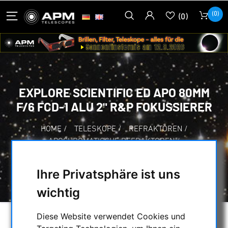
(0)
(0)
EXPLORE SCIENTIFIC ED APO 80MM
F/6 FCD-1 ALU 2" R&P FOKUSSIERER
HOME
/
TELESKOPE
/
REFRAKTOREN
/
APOCHROMATISCHE REFRAKTOREN
/
EXPLORE SCIENTIFIC
/
EXPLORE SCIENTIFIC ED APO 80MM F/6 FCD-
Ihre Privatsphäre ist uns
1 ALU 2" R&P FOKUSSIERER
wichtig
Diese Website verwendet Cookies und