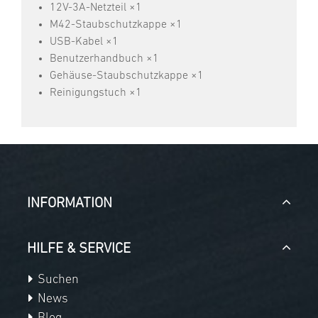
12V-3A-Netzteil ×1
M42-Staubschutzkappe ×1
USB-Kabel ×1
Benutzerhandbuch ×1
Gehäuse-Staubschutzkappe ×1
Reinigungstuch ×1
INFORMATION
HILFE & SERVICE
Suchen
News