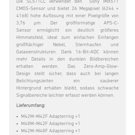
Die
SC571CC
verwendet den
Sony IMX571
CMOS-Sensor
und bietet
26 Megapixel (6244 ×
4168)
hohe Auflösung mit einer
Pixelgröße von
3,76 µm
. Der
großformatige APS-C-
Sensor
ermöglicht ein deutlich
größeres
Himmelsfeld
, ideal zum einfachen Einfangen
großflächiger Nebel, Sternhaufen und
Galaxienstrukturen. Dank
16-Bit-ADC
können
mehr Details in den dunklen Bildbereichen
erhalten werden. Das
Zero-Amp-Glow-
Design
stellt sicher, dass auch bei
langen
Belichtungszeiten
ein
sauberer
Hintergrund
erhalten bleibt, sodass schwache
Signalbereiche leichter erfasst werden können.
Lieferumfang:
M42M–M42F Adapterring ×1
M48M–M42F Adapterring ×1
M42M–M48F Adapterring ×1