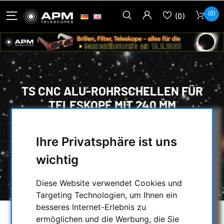
(0)
(0)
TS CNC ALU-ROHRSCHELLEN FÜR
TELESKOPE MIT 240 MM
DURCHMESSER
Ihre Privatsphäre ist uns
HOME
/
MECHANISCHES ZUBEHÖR
/
ROHRSCHELLEN & LEITROHRSCHELLEN
/
wichtig
TS CNC ALU-ROHRSCHELLEN FÜR
TELESKOPE MIT 240 MM DURCHMESSER
Diese Website verwendet Cookies und
Targeting Technologien, um Ihnen ein
besseres Internet-Erlebnis zu
ermöglichen und die Werbung, die Sie