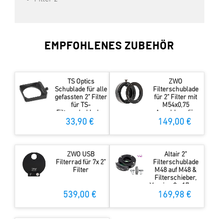
EMPFOHLENES ZUBEHÖR
TS Optics
ZWO
Schublade für alle
Filterschublade
gefassten 2" Filter
für 2" Filter mit
für TS-
M54x0,75
Filterschubladen
Anschluss für
Vollformatkamer
33,90 €
149,00 €
as
ZWO USB
Altair 2"
Filterrad für 7x 2"
Filterschublade
Filter
M48 auf M48 &
Filterschieber,
Version 2 - 17 mm
kurzbauend
539,00 €
169,98 €