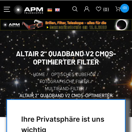
(0)
(0)
ALTAIR 2" QUADBAND V2 CMOS-
OPTIMIERTER FILTER
HOME
/
OPTISCHES ZUBEHÖR
/
FOTOGRAFISCHE FILTER
/
MULTIBAND-FILTER
/
ALTAIR 2" QUADBAND V2 CMOS-OPTIMIERTER
FILTER
Ihre Privatsphäre ist uns
wichtig