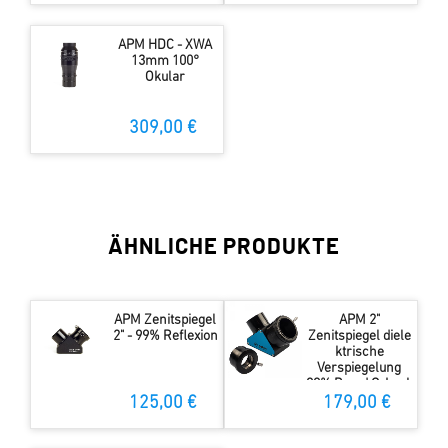
APM HDC - XWA
13mm 100°
Okular
309,00 €
ÄHNLICHE PRODUKTE
APM Zenitspiegel
APM 2"
2" - 99% Reflexion
Zenitspiegel diele
ktrische
Verspiegelung
99% R und Q-Lock
125,00 €
179,00 €