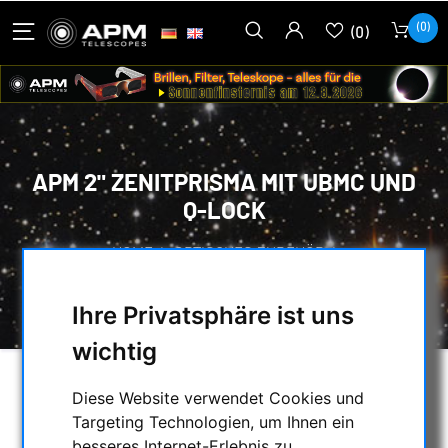
(0)
(0)
APM 2" ZENITPRISMA MIT UBMC UND
Q-LOCK
HOME
/
OPTISCHES ZUBEHÖR
/
ZENITSPIEGEL & -PRISMEN
/
APM 2" ZENITPRISMA MIT UBMC UND Q-LOCK
Ihre Privatsphäre ist uns
wichtig
Diese Website verwendet Cookies und
Targeting Technologien, um Ihnen ein
besseres Internet-Erlebnis zu