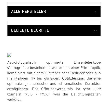
ALLE HERSTELLER
BELIEBTE BEGRIFFE
Astrofotografisch optimierte Linsenteleskope
(Astrografen) bestehen entweder aus einer Primäroptik,
kombiniert mit einem Flattener oder Reducer oder aus
mehrteiligen (4- bis 6linsigen) Optikdesigns, die eine
optimale geometrische und chromatische Korrektur
ermöglichen. Das Öffnungsverhältnis ist sehr kurz
(zumeist f/3.5 - f/5.6), was die Belichtungszeiten
verkürzt.