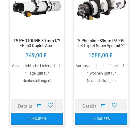
TS PHOTOLINE 80 mm f/7
TS Photoline 80mm f/6 FPL-
FPL53 Duplet-Apo -
53 Triplet SuperApo mit 2"
Zahnstangenauszug
Feather Touch
749,00 €
1588,00 €
Okularauszug
Voraussichtliche Lieferzeit : 1-
Voraussichtliche Lieferzeit : 1-
4 Tage (gilt für
4 Wochen (gilt für
Neubestellungen)
Neubestellungen)
KAUFEN
KAUFEN