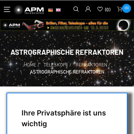
(0)
(0)
ASTROGRAPHISCHE REFRAKTOREN
HOME
/
TELESKOPE
/
REFRAKTOREN
/
ASTROGRAPHISCHE REFRAKTOREN
AUSWAHL
Ihre Privatsphäre ist uns
wichtig
KATEGORIEN