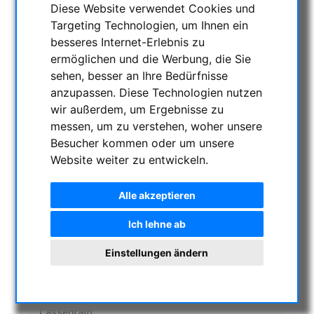
Diese Website verwendet Cookies und
NACHTSICHTGERÄTE , WÄRMEKAMERAS &
Targeting Technologien, um Ihnen ein
ENTFERNUNGSMESSER
besseres Internet-Erlebnis zu
AKTUELLE ANGEBOTE
ermöglichen und die Werbung, die Sie
ASTROPROFESSIONAL TELESCOPES
sehen, besser an Ihre Bedürfnisse
SECONDHAND & LAGERBESTAND
anzupassen. Diese Technologien nutzen
APM PRODUKTE
wir außerdem, um Ergebnisse zu
ASTROEINSTIEG
messen, um zu verstehen, woher unsere
Besucher kommen oder um unsere
SONNENBEOBACHTUNG
Website weiter zu entwickeln.
FERNGLÄSER, SPEKTIVE
TELESKOPE
Alle akzeptieren
Refraktoren
Achromatische Refraktoren
Ich lehne ab
Apochromatische Refraktoren
Astrographische Refraktoren
Einstellungen ändern
Justagehilfe für Teleskope
Smart Teleskope
Dobsons
Cassegrain