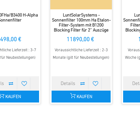
0FHa/B3400 H-Alpha
LuntSolarSystems -
Lu
onnenfilter
Sonnenfilter 100mm Ha Etalon-
Sonnenfi
Filter-System mit B1200
Filte
Blocking Filter für 2'' Auszüge
Blocking
498,00 €
11890,00 €
tliche Lieferzeit : 3-7
Voraussichtliche Lieferzeit : 2-3
Vorauss
t für Neubestellungen)
Monate (gilt für Neubestellungen)
Woche (g
KAUFEN
KAUFEN