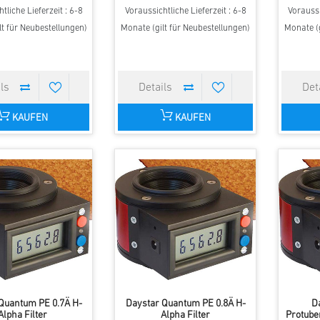
tliche Lieferzeit : 6-8
Voraussichtliche Lieferzeit : 6-8
Voraussi
lt für Neubestellungen)
Monate (gilt für Neubestellungen)
Monate (g
KAUFEN
KAUFEN
Quantum PE 0.7Ä H-
Daystar Quantum PE 0.8Ä H-
D
Alpha Filter
Alpha Filter
Protube