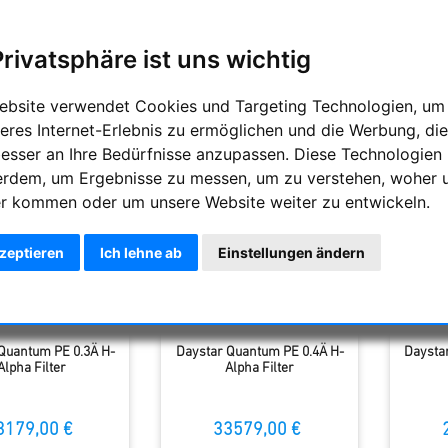
Teil der H-alpha Filterung ist Fabry-Pérot-Interferometer. Anders
auf eine ZWL eingestellt werden. Dies gibt mehr Flexibilität für 
Privatsphäre ist uns wichtig
ng
Anzahl
ebsite verwendet Cookies und Targeting Technologien, um
eres Internet-Erlebnis zu ermöglichen und die Werbung, die
besser an Ihre Bedürfnisse anzupassen. Diese Technologien
erdem, um Ergebnisse zu messen, um zu verstehen, woher 
r kommen oder um unsere Website weiter zu entwickeln.
kzeptieren
Ich lehne ab
Einstellungen ändern
Quantum PE 0.3Ä H-
Daystar Quantum PE 0.4Ä H-
Daysta
Alpha Filter
Alpha Filter
3179,00 €
33579,00 €