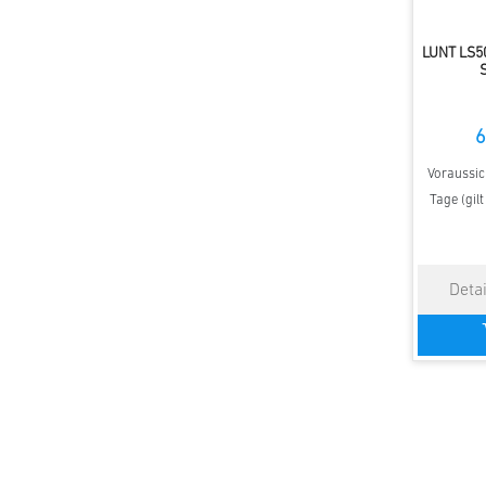
LUNT LS5
S
6
Voraussich
Tage (gil