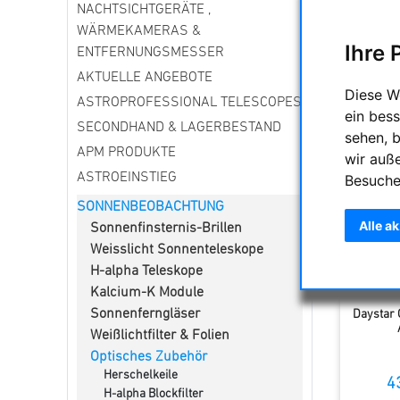
NACHTSICHTGERÄTE ,
Zentraler 
variabel 
WÄRMEKAMERAS &
Ihre 
ENTFERNUNGSMESSER
AKTUELLE ANGEBOTE
Sortieru
Diese W
ASTROPROFESSIONAL TELESCOPES
ein bess
SECONDHAND & LAGERBESTAND
sehen, 
APM PRODUKTE
wir auß
ASTROEINSTIEG
Besuche
SONNENBEOBACHTUNG
Alle a
Sonnenfinsternis-Brillen
Weisslicht Sonnenteleskope
H-alpha Teleskope
Kalcium-K Module
Sonnenferngläser
Daystar 
Weißlichtfilter & Folien
Optisches Zubehör
Herschelkeile
4
H-alpha Blockfilter