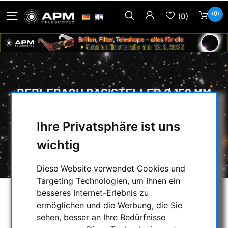
(0)
(0)
BERLEBACH BASISTELLER Ø 159 MM
MIT BUNDMUTTER FÜR FOTOBOX
Ihre Privatsphäre ist uns
HOME
/
FOTOSTATIVE & ZUBEHÖR
/
wichtig
BERLEBACH BASISTELLER Ø 159 MM MIT
BUNDMUTTER FÜR FOTOBOX
Diese Website verwendet Cookies und
Targeting Technologien, um Ihnen ein
besseres Internet-Erlebnis zu
ermöglichen und die Werbung, die Sie
sehen, besser an Ihre Bedürfnisse