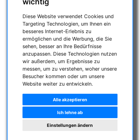
wichtig
ENTFERNUNGSMESSER
AKTUELLE ANGEBOTE
Diese Website verwendet Cookies und
ASTROPROFESSIONAL TELESCOPES
Targeting Technologien, um Ihnen ein
SECONDHAND & LAGERBESTAND
besseres Internet-Erlebnis zu
ermöglichen und die Werbung, die Sie
APM PRODUKTE
sehen, besser an Ihre Bedürfnisse
ASTROEINSTIEG
anzupassen. Diese Technologien nutzen
SONNENBEOBACHTUNG
wir außerdem, um Ergebnisse zu
FERNGLÄSER, SPEKTIVE
messen, um zu verstehen, woher unsere
TELESKOPE
Besucher kommen oder um unsere
MONTIERUNGEN & STATIVE
Website weiter zu entwickeln.
CMOS & CCD KAMERAS
Alle akzeptieren
WiFi Kameras
All-Sky Kameras & Zubehör
Ich lehne ab
CCD-Kameras
CMOS-Kameras
Einstellungen ändern
Nachführsysteme
Zubehör