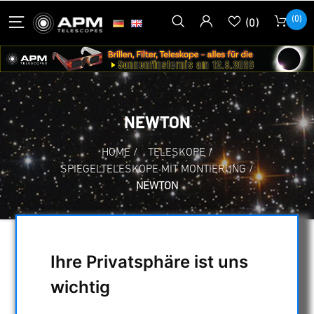
(0)
(0)
NEWTON
HOME
/
TELESKOPE
/
SPIEGELTELESKOPE MIT MONTIERUNG
/
NEWTON
AUSWAHL
Ihre Privatsphäre ist uns
wichtig
KATEGORIEN