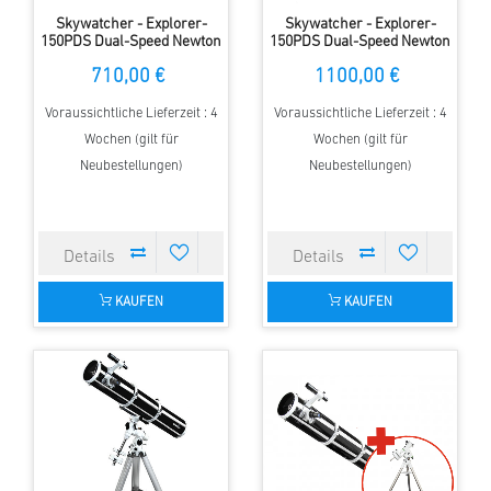
Skywatcher - Explorer-
Skywatcher - Explorer-
150PDS Dual-Speed Newton
150PDS Dual-Speed Newton
mit EQ3-2 Montierung
mit EQ3-2 PRO GOTO
710,00 €
1100,00 €
Montierung
Voraussichtliche Lieferzeit : 4
Voraussichtliche Lieferzeit : 4
Wochen (gilt für
Wochen (gilt für
Neubestellungen)
Neubestellungen)
KAUFEN
KAUFEN