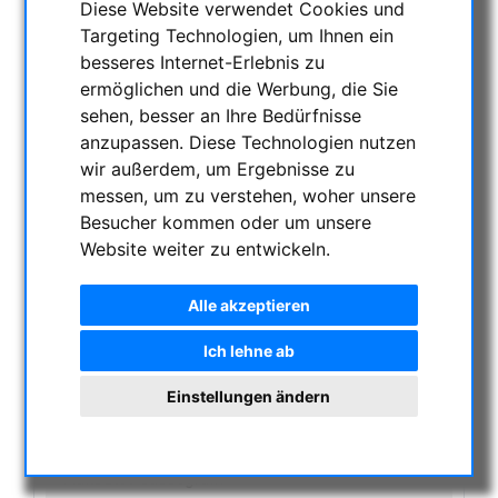
Diese Website verwendet Cookies und
Targeting Technologien, um Ihnen ein
NACHTSICHTGERÄTE , WÄRMEKAMERAS &
besseres Internet-Erlebnis zu
ENTFERNUNGSMESSER
ermöglichen und die Werbung, die Sie
AKTUELLE ANGEBOTE
sehen, besser an Ihre Bedürfnisse
ASTROPROFESSIONAL TELESCOPES
anzupassen. Diese Technologien nutzen
SECONDHAND & LAGERBESTAND
wir außerdem, um Ergebnisse zu
APM PRODUKTE
messen, um zu verstehen, woher unsere
Besucher kommen oder um unsere
ASTROEINSTIEG
Website weiter zu entwickeln.
SONNENBEOBACHTUNG
FERNGLÄSER, SPEKTIVE
Alle akzeptieren
TELESKOPE
Refraktoren
Ich lehne ab
Justagehilfe für Teleskope
Einstellungen ändern
Smart Teleskope
Dobsons
Cassegrain
Maksutov Cassegrain