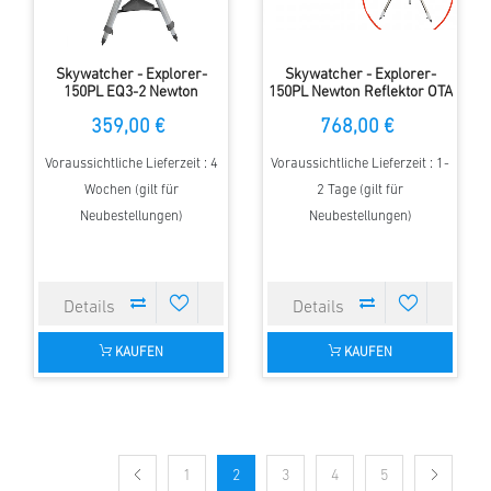
Skywatcher - Explorer-
Skywatcher - Explorer-
150PL EQ3-2 Newton
150PL Newton Reflektor OTA
Reflektor
inklusive Skywatcher - EQ-5
359,00 €
768,00 €
Montierung
Voraussichtliche Lieferzeit : 4
Voraussichtliche Lieferzeit : 1-
Wochen (gilt für
2 Tage (gilt für
Neubestellungen)
Neubestellungen)
KAUFEN
KAUFEN
1
2
3
4
5