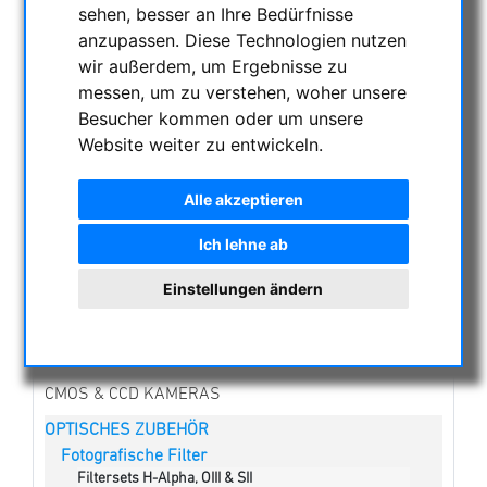
KATEGORIEN
sehen, besser an Ihre Bedürfnisse
anzupassen. Diese Technologien nutzen
NACHTSICHTGERÄTE , WÄRMEKAMERAS &
wir außerdem, um Ergebnisse zu
ENTFERNUNGSMESSER
messen, um zu verstehen, woher unsere
Besucher kommen oder um unsere
AKTUELLE ANGEBOTE
Website weiter zu entwickeln.
ASTROPROFESSIONAL TELESCOPES
SECONDHAND & LAGERBESTAND
Alle akzeptieren
APM PRODUKTE
ASTROEINSTIEG
Ich lehne ab
SONNENBEOBACHTUNG
Einstellungen ändern
FERNGLÄSER, SPEKTIVE
TELESKOPE
MONTIERUNGEN & STATIVE
CMOS & CCD KAMERAS
OPTISCHES ZUBEHÖR
Fotografische Filter
Filtersets H-Alpha, OIII & SII