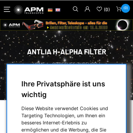
(0)
(0)
ANTLIA H-ALPHA FILTER
HOME
/
OPTISCHES ZUBEHÖR
/
FOTOGRAFISCHE FILTER
/
CCD H-ALPHA FILTER
/
Ihre Privatsphäre ist uns
ANTLIA H-ALPHA FILTER
wichtig
Diese Website verwendet Cookies und
AUSWAHL
Targeting Technologien, um Ihnen ein
besseres Internet-Erlebnis zu
ermöglichen und die Werbung, die Sie