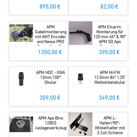
Großferngläser
895,00 €
82,00 €
APM
APM Einarm-
Gabelmontierung
Montierung für
mit AMT Encoder
120 mm 45° & 90°
und Nexus PRO
APM SD Apo
Controller- für
Ferngläser
Großferngläser
1350,00 €
395,00 €
APM HDC - XWA
APM HI-FW
13mm 100°
12.5mm 84° 1,25"
Okular
Weitwinkelokular
309,00 €
349,00 €
APM Apo Bino
APM L-
120ED
Halter/90°-
Justagewerkzeug
Winkelhalter mit
3 Zoll Schiene