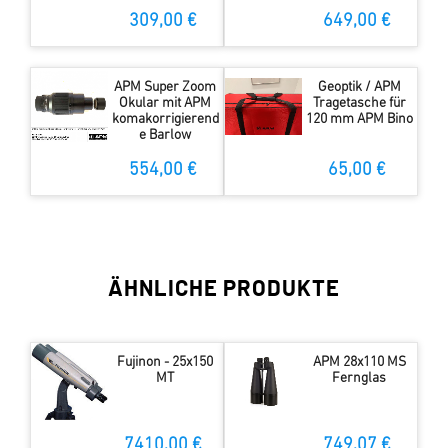
309,00 €
649,00 €
APM Super Zoom
Geoptik / APM
Okular mit APM
Tragetasche für
komakorrigierend
120 mm APM Bino
e Barlow
554,00 €
65,00 €
ÄHNLICHE PRODUKTE
Fujinon - 25x150
APM 28x110 MS
MT
Fernglas
7410,00 €
749,07 €