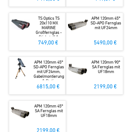
TS Optics TS
APM 120mm 45°
20x110 MX
SD-APO Fernglas
MARINE
mit UF24mm
Großfernglas -
Stickstoff &
Gummiarmiert
749,00 €
5490,00 €
APM 120mm 45°
APM 120mm 90°
SD-APO Fernglas
SA Fernglas mit
mit UF24mm,
UF18mm
Gabelmontierung
& Stativ
6815,00 €
2199,00 €
APM 120mm 45°
SA Fernglas mit
UF18mm
2199,00 €