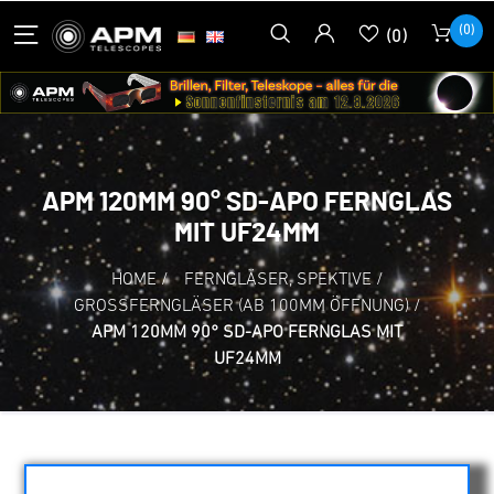
(0)
(0)
APM 120MM 90° SD-APO FERNGLAS
MIT UF24MM
HOME
/
FERNGLÄSER, SPEKTIVE
/
GROSSFERNGLÄSER (AB 100MM ÖFFNUNG)
/
APM 120MM 90° SD-APO FERNGLAS MIT
UF24MM