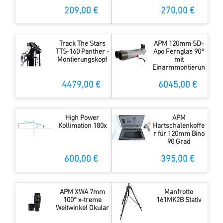
209,00 €
270,00 €
Track The Stars
APM 120mm SD-
TTS-160 Panther -
Apo Fernglas 90°
Montierungskopf
mit
Einarmmontierun
g
4479,00 €
6045,00 €
High Power
APM
Kollimation 180x
Hartschalenkoffe
r für 120mm Bino
90 Grad
600,00 €
395,00 €
APM XWA 7mm
Manfrotto
100° x-treme
161MK2B Stativ
Weitwinkel Okular