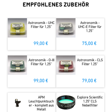
EMPFOHLENES ZUBEHÖR
Astronomik - UHC
Astronomik -
Filter für 1,25''
UHC-E Filter für
1,25''
99,00 €
75,00 €
Astronomik - O-III
Astronomik - CLS
Filter für 1,25''
Filter 1.25''
99,00 €
79,00 €
APM
Explore Scientific
Leuchtpunktsuch
1,25" CLS
er - komplett aus
Nebelfilter
Metall