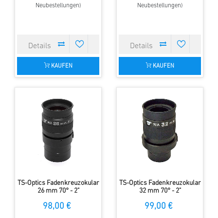
Neubestellungen)
Neubestellungen)
KAUFEN
KAUFEN
TS-Optics Fadenkreuzokular
TS-Optics Fadenkreuzokular
26 mm 70° - 2"
32 mm 70° - 2"
Steckdurchmesser -
Steckdurchmesser -
98,00 €
99,00 €
beleuchtbar
beleuchtbar