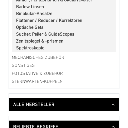
Amici-, Pentaprismen & Okularrevolver
Barlow Linsen
Binokular-Ansätze
Flattener / Reducer / Korrektoren
Optische Sets
Sucher, Peiler & GuideScopes
Zenitspiegel & -prismen
Spektroskopie
MECHANISCHES ZUBEHÖR
SONSTIGES
FOTOSTATIVE & ZUBEHÖR
STERNWARTEN-KUPPELN
ALLE HERSTELLER
BELIEBTE BEGRIFFE