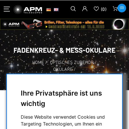
(0)
(0)
FADENKREUZ- & MESS-OKULARE
HOME
/
OPTISCHES ZUBEHÖR
/
OKULARE
/
FADENKREUZ- & MESS-OKULARE
Ihre Privatsphäre ist uns
wichtig
AUSWAHL
Diese Website verwendet Cookies und
Targeting Technologien, um Ihnen ein
KATEGORIEN