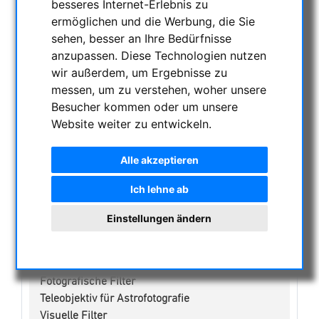
besseres Internet-Erlebnis zu
ermöglichen und die Werbung, die Sie
NACHTSICHTGERÄTE , WÄRMEKAMERAS &
sehen, besser an Ihre Bedürfnisse
ENTFERNUNGSMESSER
anzupassen. Diese Technologien nutzen
AKTUELLE ANGEBOTE
wir außerdem, um Ergebnisse zu
ASTROPROFESSIONAL TELESCOPES
messen, um zu verstehen, woher unsere
SECONDHAND & LAGERBESTAND
Besucher kommen oder um unsere
APM PRODUKTE
Website weiter zu entwickeln.
ASTROEINSTIEG
Alle akzeptieren
SONNENBEOBACHTUNG
FERNGLÄSER, SPEKTIVE
Ich lehne ab
TELESKOPE
Einstellungen ändern
MONTIERUNGEN & STATIVE
CMOS & CCD KAMERAS
OPTISCHES ZUBEHÖR
Fotografische Filter
Teleobjektiv für Astrofotografie
Visuelle Filter