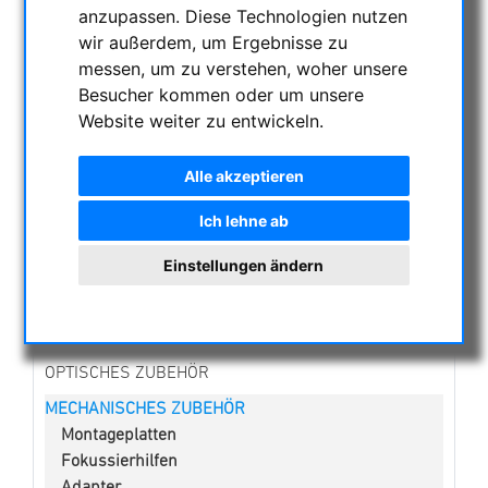
NACHTSICHTGERÄTE , WÄRMEKAMERAS &
anzupassen. Diese Technologien nutzen
ENTFERNUNGSMESSER
wir außerdem, um Ergebnisse zu
messen, um zu verstehen, woher unsere
AKTUELLE ANGEBOTE
Besucher kommen oder um unsere
ASTROPROFESSIONAL TELESCOPES
Website weiter zu entwickeln.
SECONDHAND & LAGERBESTAND
APM PRODUKTE
Alle akzeptieren
ASTROEINSTIEG
Ich lehne ab
SONNENBEOBACHTUNG
FERNGLÄSER, SPEKTIVE
Einstellungen ändern
TELESKOPE
MONTIERUNGEN & STATIVE
CMOS & CCD KAMERAS
OPTISCHES ZUBEHÖR
MECHANISCHES ZUBEHÖR
Montageplatten
Fokussierhilfen
Adapter