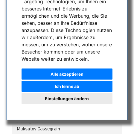
Targeting Technologien, um Ihnen ein
besseres Internet-Erlebnis zu
NACHTSICHTGERÄTE , WÄRMEKAMERAS &
ermöglichen und die Werbung, die Sie
ENTFERNUNGSMESSER
sehen, besser an Ihre Bedürfnisse
AKTUELLE ANGEBOTE
anzupassen. Diese Technologien nutzen
ASTROPROFESSIONAL TELESCOPES
wir außerdem, um Ergebnisse zu
SECONDHAND & LAGERBESTAND
messen, um zu verstehen, woher unsere
APM PRODUKTE
Besucher kommen oder um unsere
Website weiter zu entwickeln.
ASTROEINSTIEG
SONNENBEOBACHTUNG
Alle akzeptieren
FERNGLÄSER, SPEKTIVE
TELESKOPE
Ich lehne ab
Refraktoren
Einstellungen ändern
Justagehilfe für Teleskope
Smart Teleskope
Dobsons
Cassegrain
Maksutov Cassegrain