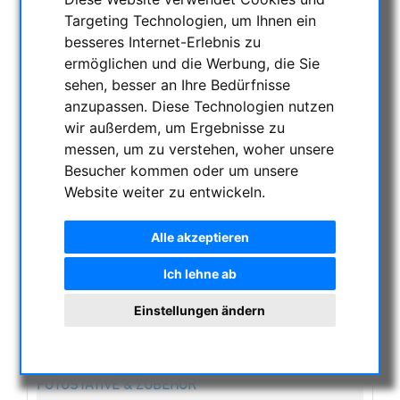
NACHTSICHTGERÄTE , WÄRMEKAMERAS &
Targeting Technologien, um Ihnen ein
ENTFERNUNGSMESSER
besseres Internet-Erlebnis zu
AKTUELLE ANGEBOTE
ermöglichen und die Werbung, die Sie
ASTROPROFESSIONAL TELESCOPES
sehen, besser an Ihre Bedürfnisse
anzupassen. Diese Technologien nutzen
SECONDHAND & LAGERBESTAND
wir außerdem, um Ergebnisse zu
APM PRODUKTE
messen, um zu verstehen, woher unsere
ASTROEINSTIEG
Besucher kommen oder um unsere
SONNENBEOBACHTUNG
Website weiter zu entwickeln.
FERNGLÄSER, SPEKTIVE
TELESKOPE
Alle akzeptieren
MONTIERUNGEN & STATIVE
Ich lehne ab
CMOS & CCD KAMERAS
OPTISCHES ZUBEHÖR
Einstellungen ändern
MECHANISCHES ZUBEHÖR
SONSTIGES
FOTOSTATIVE & ZUBEHÖR