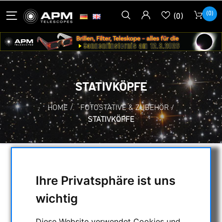
(0)
(0)
STATIVKÖPFE
HOME
/
FOTOSTATIVE & ZUBEHÖR
/
STATIVKÖPFE
AUSWAHL
Ihre Privatsphäre ist uns
wichtig
KATEGORIEN
Diese Website verwendet Cookies und