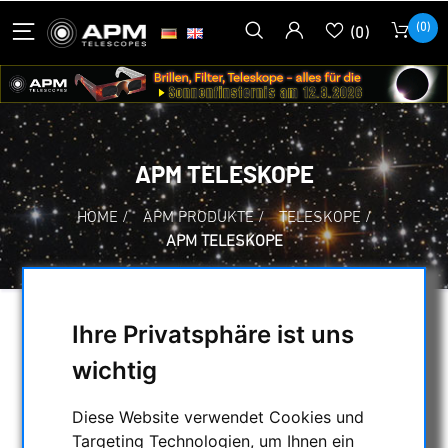
(0)
(0)
APM TELESKOPE
HOME
/
APM PRODUKTE
/
TELESKOPE
/
APM TELESKOPE
Ihre Privatsphäre ist uns
AUSWAHL
wichtig
KATEGORIEN
Diese Website verwendet Cookies und
Targeting Technologien, um Ihnen ein