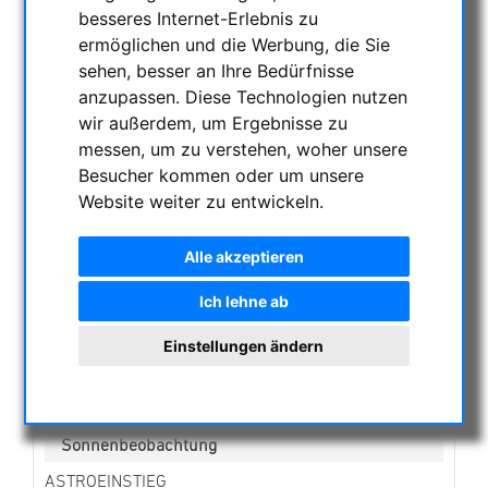
NACHTSICHTGERÄTE , WÄRMEKAMERAS &
besseres Internet-Erlebnis zu
ENTFERNUNGSMESSER
ermöglichen und die Werbung, die Sie
AKTUELLE ANGEBOTE
sehen, besser an Ihre Bedürfnisse
anzupassen. Diese Technologien nutzen
ASTROPROFESSIONAL TELESCOPES
wir außerdem, um Ergebnisse zu
SECONDHAND & LAGERBESTAND
messen, um zu verstehen, woher unsere
APM PRODUKTE
Besucher kommen oder um unsere
Ferngläser
Website weiter zu entwickeln.
Okulare
Montierungen
Alle akzeptieren
Teleskope
APM Teleskope
Ich lehne ab
APM/LZOS APO-Refraktoren
Spektive
Einstellungen ändern
Zubehör
Neuentwicklungen
Linsen in Fassung
Sonnenbeobachtung
ASTROEINSTIEG