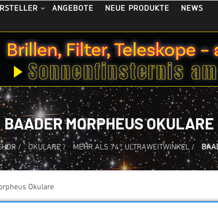
ANGEBOTE
NEUE PRODUKTE
NEWS
RSTELLER
BAADER MORPHEUS OKULARE
EHÖR
/
OKULARE
/
MEHR ALS 74° ULTRAWEITWINKEL
/
BAA
orpheus Okulare
ng
Anzahl