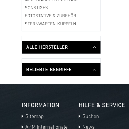
MECHANISCHES ZUBEHÖR
SONSTIGES
FOTOSTATIVE & ZUBEHÖR
STERNWARTEN-KUPPELN
ALLE HERSTELLER
BELIEBTE BEGRIFFE
INFORMATION
HILFE & SERVICE
Sitemap
Suchen
APM Internationale
News