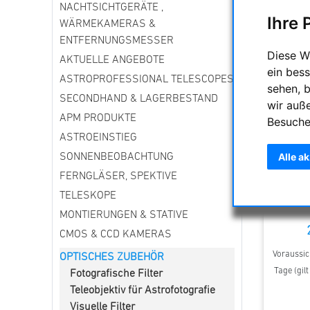
NACHTSICHTGERÄTE ,
Ihre 
WÄRMEKAMERAS &
ENTFERNUNGSMESSER
Diese W
AKTUELLE ANGEBOTE
ein bess
ASTROPROFESSIONAL TELESCOPES
sehen, 
SECONDHAND & LAGERBESTAND
wir auß
APM PRODUKTE
Besuche
ASTROEINSTIEG
Alle a
SONNENBEOBACHTUNG
FERNGLÄSER, SPEKTIVE
Baader M
Wei
TELESKOPE
MONTIERUNGEN & STATIVE
CMOS & CCD KAMERAS
Voraussich
OPTISCHES ZUBEHÖR
Tage (gil
Fotografische Filter
Teleobjektiv für Astrofotografie
Visuelle Filter