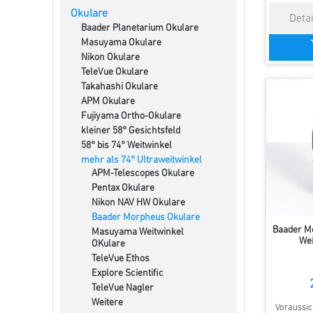
Okulare
Baader Planetarium Okulare
Masuyama Okulare
Nikon Okulare
TeleVue Okulare
Takahashi Okulare
APM Okulare
Fujiyama Ortho-Okulare
kleiner 58° Gesichtsfeld
58° bis 74° Weitwinkel
mehr als 74° Ultraweitwinkel
APM-Telescopes Okulare
Pentax Okulare
Nikon NAV HW Okulare
Baader Morpheus Okulare
Baader M
Masuyama Weitwinkel
Wei
OKulare
TeleVue Ethos
Explore Scientific
TeleVue Nagler
Weitere
Voraussich