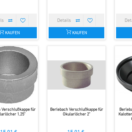
KAUFEN
KAUFEN
 Verschlußkappe für
Berlebach Verschlußkappe für
Berleba
larlöcher 1,25"
Okularlöcher 2"
Kalott