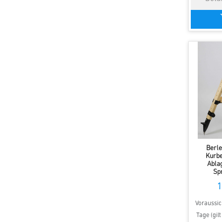
Berle
Kurbe
Abla
Sp
1
Voraussich
Tage (gil