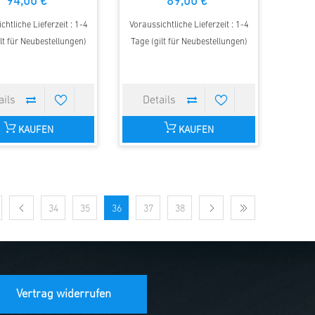
94,00 €
89,00 €
chtliche Lieferzeit : 1-4
Voraussichtliche Lieferzeit : 1-4
lt für Neubestellungen)
Tage (gilt für Neubestellungen)
KAUFEN
KAUFEN
34
35
36
37
38
Vertrag widerrufen