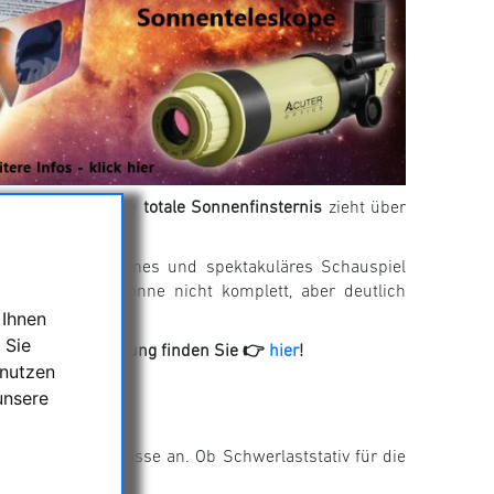
eignis bevor: Eine
totale Sonnenfinsternis
zieht über
dennoch ein seltenes und spektakuläres Schauspiel
ch wird die Sonne nicht komplett, aber deutlich
 Ihnen
 Sie
ne Zusammenstellung finden Sie 👉
hier
!
 nutzen
unsere
ede Belastungsklasse an. Ob Schwerlaststativ für die
was.