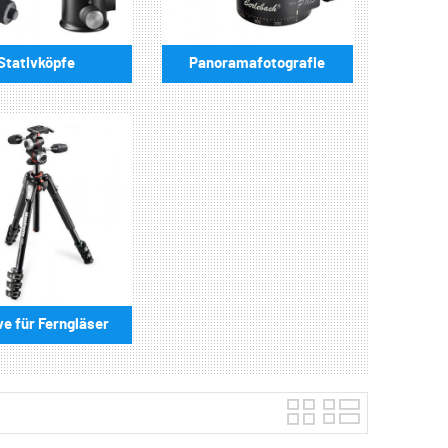
Stativköpfe
Panoramafotografie
ve für Ferngläser