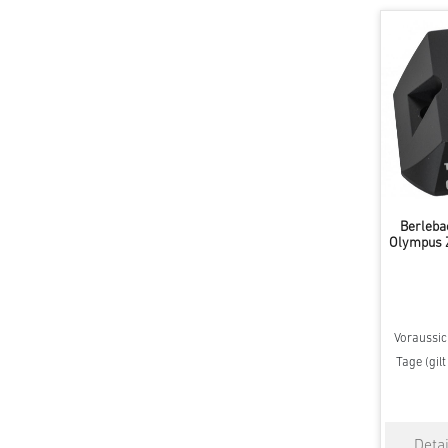
Berleba
Olympus 
Voraussich
Tage (gil