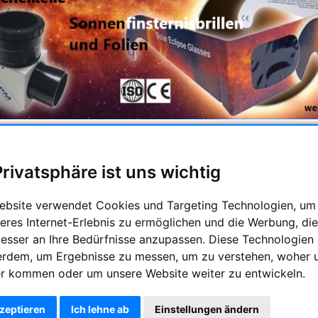
d des
12. August 2026
steht ein außergewöhnliches Himmelser
opas hinweg – allerdings
nicht über Deutschland
.
Privatsphäre ist uns wichtig
nde erleben wir eine
beeindruckende partielle Finsternis
, die 
eutschland liegt vollständig im
Halbschatten
des Mondes. Dadur
ange­knabbert"
.
ebsite verwendet Cookies und Targeting Technologien, um
eres Internet-Erlebnis zu ermöglichen und die Werbung, die
ht man für eine sichere Beobachtung der Sonnenfinsternis? Ei
besser an Ihre Bedürfnisse anzupassen. Diese Technologien
---------------------------------------------------------------
erdem, um Ergebnisse zu messen, um zu verstehen, woher 
ve & Zubehör
r kommen oder um unsere Website weiter zu entwickeln.
n Ihnen ein weites Sortiment verschiedener Stative für nahezu j
kzeptieren
Ich lehne ab
Einstellungen ändern
grafie oder transpoatables Wanderstativ, Sie finden hier sicher et