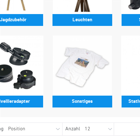
Jagdzubehör
Leuchten
ivellieradapter
Sonstiges
Stati
ng
Anzahl