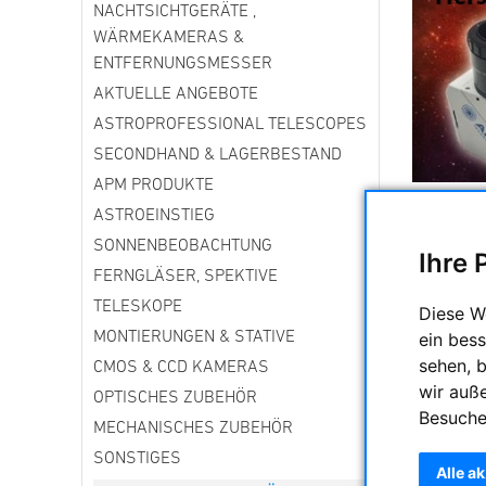
NACHTSICHTGERÄTE ,
WÄRMEKAMERAS &
ENTFERNUNGSMESSER
AKTUELLE ANGEBOTE
ASTROPROFESSIONAL TELESCOPES
SECONDHAND & LAGERBESTAND
APM PRODUKTE
Am Aben
ASTROEINSTIEG
Teile Eur
SONNENBEOBACHTUNG
Ihre 
Hierzula
FERNGLÄSER, SPEKTIVE
bietet. D
TELESKOPE
sichtbar "
Diese W
ein bess
MONTIERUNGEN & STATIVE
Was brauc
sehen, 
CMOS & CCD KAMERAS
-----------
wir auß
OPTISCHES ZUBEHÖR
Fotostati
Besuche
MECHANISCHES ZUBEHÖR
Wir biete
SONSTIGES
Alle a
Astrofoto