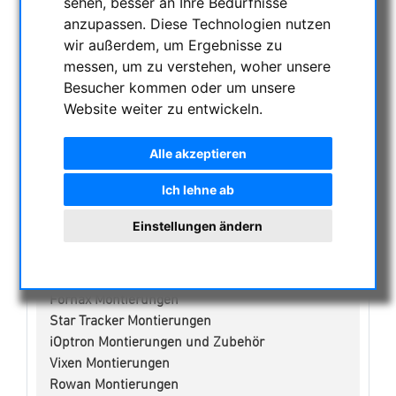
sehen, besser an Ihre Bedürfnisse
NACHTSICHTGERÄTE , WÄRMEKAMERAS &
anzupassen. Diese Technologien nutzen
ENTFERNUNGSMESSER
wir außerdem, um Ergebnisse zu
AKTUELLE ANGEBOTE
messen, um zu verstehen, woher unsere
ASTROPROFESSIONAL TELESCOPES
Besucher kommen oder um unsere
SECONDHAND & LAGERBESTAND
Website weiter zu entwickeln.
APM PRODUKTE
Alle akzeptieren
ASTROEINSTIEG
SONNENBEOBACHTUNG
Ich lehne ab
FERNGLÄSER, SPEKTIVE
Einstellungen ändern
TELESKOPE
MONTIERUNGEN & STATIVE
Skywatcher Montierungen & Zubehör
Fornax Montierungen
Star Tracker Montierungen
iOptron Montierungen und Zubehör
Vixen Montierungen
Rowan Montierungen