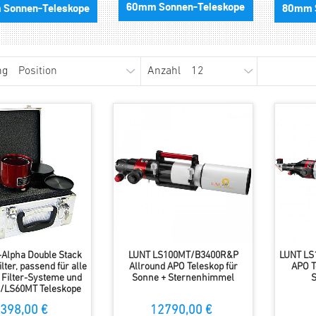
60mm Sonnen-Teleskope
Sonnen-Teleskope
80mm 
ng
Anzahl
Alpha Double Stack
LUNT LS100MT/B3400R&P
LUNT LS
ter, passend für alle
Allround APO Teleskop für
APO T
Filter-Systeme und
Sonne + Sternenhimmel
/LS60MT Teleskope
398,00 €
12790,00 €