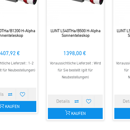
0THa/B1200 H-Alpha
LUNT LS40THa/B500 H-Alpha
LUNT L
nnenteleskop
Sonnenteleskop
S
407,92 €
1398,00 €
tliche Lieferzeit : 1-2
Voraussichtliche Lieferzeit : Wird
Voraussic
lt für Neubestellungen)
für Sie bestellt (gilt für
für 
Neubestellungen)
N
KAUFEN
KAUFEN