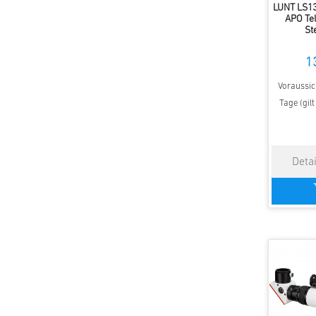
LUNT LS1
APO Tel
St
1
Voraussich
Tage (gil