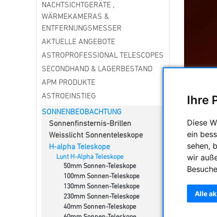
NACHTSICHTGERÄTE ,
WÄRMEKAMERAS &
ENTFERNUNGSMESSER
AKTUELLE ANGEBOTE
ASTROPROFESSIONAL TELESCOPES
SECONDHAND & LAGERBESTAND
APM PRODUKTE
ASTROEINSTIEG
Ihre 
SONNENBEOBACHTUNG
Diese W
Sonnenfinsternis-Brillen
ein bess
Komplette
Weisslicht Sonnenteleskope
und zu fo
sehen, 
H-alpha Teleskope
Protubera
wir auß
Lunt H-Alpha Teleskope
50mm Sonnen-Teleskope
Besuche
100mm Sonnen-Teleskope
130mm Sonnen-Teleskope
Lunt H-Al
Alle a
230mm Sonnen-Teleskope
40mm Sonnen-Teleskope