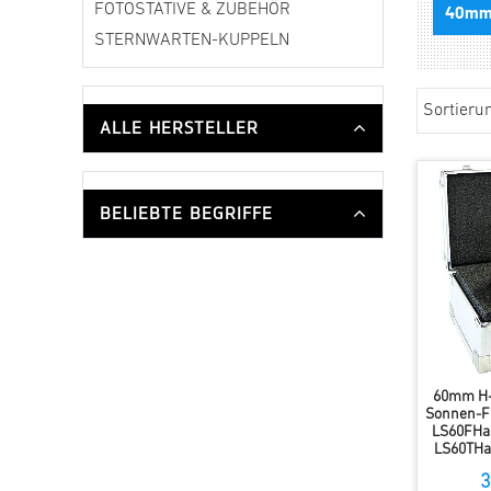
FOTOSTATIVE & ZUBEHÖR
40mm 
STERNWARTEN-KUPPELN
Sortieru
ALLE HERSTELLER
BELIEBTE BEGRIFFE
60mm H-
Sonnen-Fil
LS60FHa 
LS60THa
3