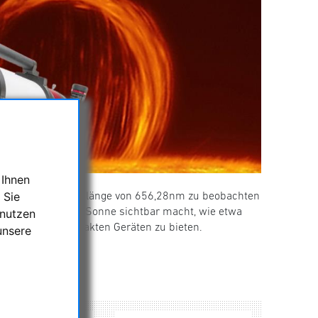
 Ihnen
 Sie
onne in der Wellenlänge von 656,28nm zu beobachten
ele Details auf der Sonne sichtbar macht, wie etwa
 nutzen
Leistung in kompakten Geräten zu bieten.
unsere