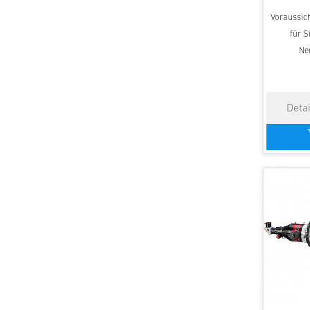
Voraussicht
für Si
Ne