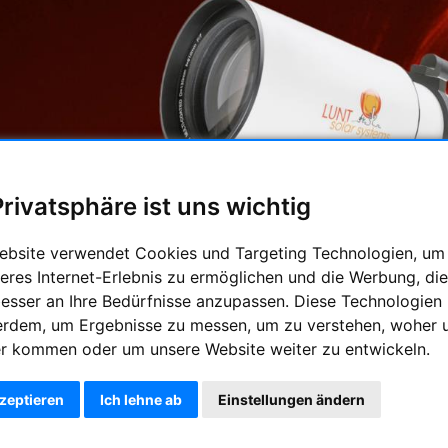
Privatsphäre ist uns wichtig
ebsite verwendet Cookies und Targeting Technologien, um
eres Internet-Erlebnis zu ermöglichen und die Werbung, die
 H-Alpha Teleskope mit denen Sie sofort beginnen können die S
tografieren. Die bei weitem interessanteste Emissionslinie, die vi
besser an Ihre Bedürfnisse anzupassen. Diese Technologien
nzen und Filamente. Die Systeme sind optimiert um die höchste 
erdem, um Ergebnisse zu messen, um zu verstehen, woher 
r kommen oder um unsere Website weiter zu entwickeln.
pha Teleskope
kzeptieren
Ich lehne ab
Einstellungen ändern