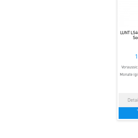
LUNT LS4
So
1
Voraussich
Monate (gi